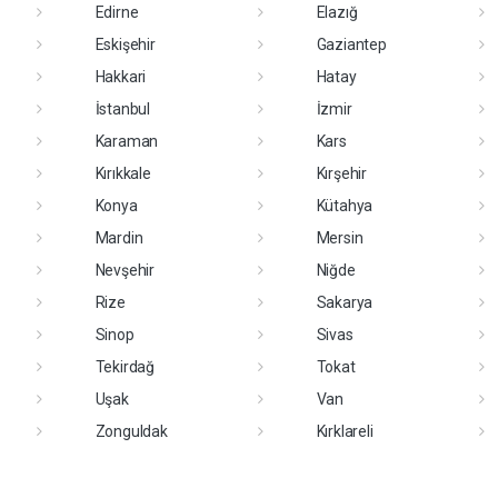
Edirne
Elazığ
Eskişehir
Gaziantep
Hakkari
Hatay
İstanbul
İzmir
Karaman
Kars
Kırıkkale
Kırşehir
Konya
Kütahya
Mardin
Mersin
Nevşehir
Niğde
Rize
Sakarya
Sinop
Sivas
Tekirdağ
Tokat
Uşak
Van
Zonguldak
Kırklareli