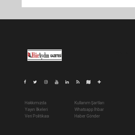
Pro-0.120
Hakkımızda
Kullanım Şartları
Yayın İlkeleri
Whatsapp İhbar
Veri Politikası
Haber Gönder