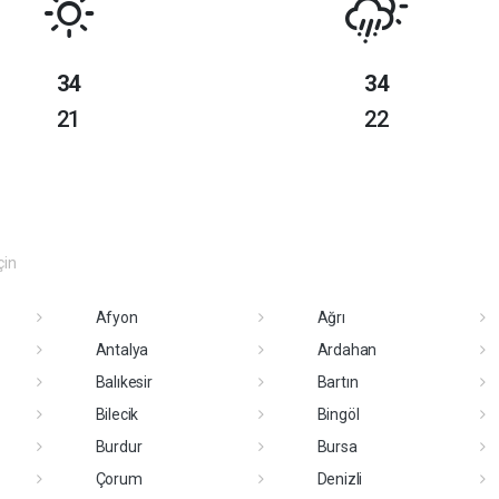
34
34
21
22
çin
Afyon
Ağrı
Antalya
Ardahan
Balıkesir
Bartın
Bilecik
Bingöl
Burdur
Bursa
Çorum
Denizli