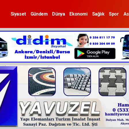
Siyaset
Gündem
Dünya
Ekonomi
Sağlık
Spor
As