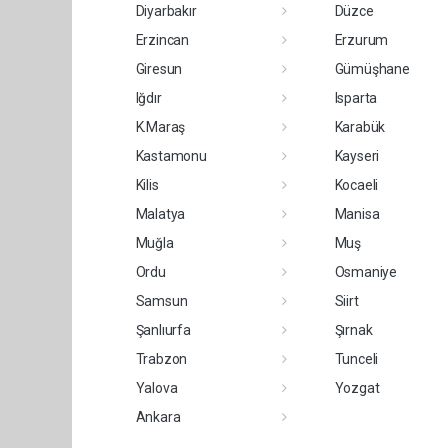
Diyarbakır
Düzce
Erzincan
Erzurum
Giresun
Gümüşhane
Iğdır
Isparta
K.Maraş
Karabük
Kastamonu
Kayseri
Kilis
Kocaeli
Malatya
Manisa
Muğla
Muş
Ordu
Osmaniye
Samsun
Siirt
Şanlıurfa
Şırnak
Trabzon
Tunceli
Yalova
Yozgat
Ankara