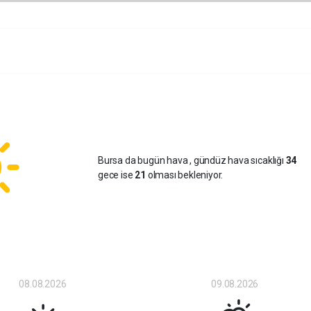
Bursa da bugün hava
, gündüz hava sıcaklığı
34
gece ise
21
olması bekleniyor.
08.08.2026
09.08.2026