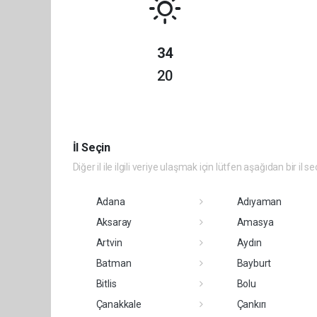
34
20
İl Seçin
Diğer il ile ilgili veriye ulaşmak için lütfen aşağıdan bir il se
Adana
Adıyaman
Aksaray
Amasya
Artvin
Aydın
Batman
Bayburt
Bitlis
Bolu
Çanakkale
Çankırı