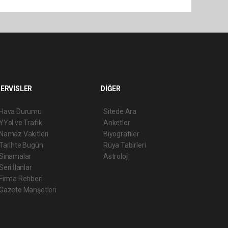
ERVİSLER
DİĞER
Hava Durumu
Sitede Ara
YYol ve Trafik
Anketler
Namaz Vakitleri
Biyografiler
Tarihte Bugün
Rüya Tabirleri
Sinamalar
Astroloji
Seri İlanlar
Firma Rehberi
Gazete Manşetleri