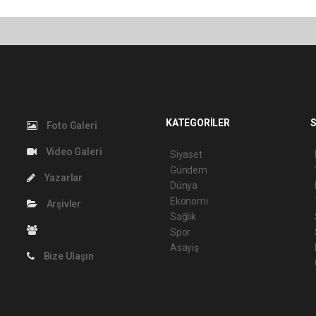
KATEGORİLER
S
Foto Galeri
Video Galeri
Siyaset
Gündem
Yazarlar
Dünya
Ekonomi
Arşivler
Sağlık
Spor
Asayiş
Bize Ulaşın