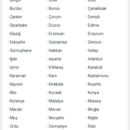
Bingöl
Bitlis
Bolu
Burdur
Bursa
Çanakkale
Çankırı
Çorum
Denizli
Diyarbakır
Düzce
Edirne
Elazığ
Erzincan
Erzurum
Eskişehir
Gaziantep
Giresun
Gümüşhane
Hakkari
Hatay
Iğdır
Isparta
İstanbul
İzmir
K.Maraş
Karabük
Karaman
Kars
Kastamonu
Kayseri
Kırıkkale
Kırşehir
Kilis
Kocaeli
Konya
Kütahya
Malatya
Manisa
Mardin
Mersin
Muğla
Muş
Nevşehir
Niğde
Ordu
Osmaniye
Rize