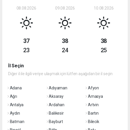
08.08.2026
09.08.2026
10.08.2026
37
38
38
23
24
25
İl Seçin
Diğer il ile ilgili veriye ulaşmak için lütfen aşağıdan bir il seçin
Adana
Adıyaman
Afyon
Ağrı
Aksaray
Amasya
Antalya
Ardahan
Artvin
Aydın
Balıkesir
Bartın
Batman
Bayburt
Bilecik