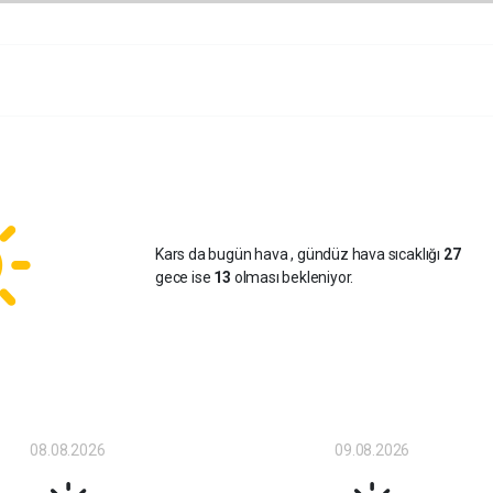
Kars da bugün hava
, gündüz hava sıcaklığı
27
gece ise
13
olması bekleniyor.
08.08.2026
09.08.2026