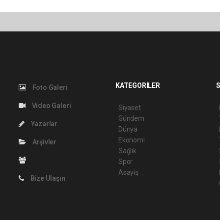
KATEGORİLER
S
Foto Galeri
Video Galeri
Siyaset
Gündem
Yazarlar
Dünya
Ekonomi
Arşivler
Sağlık
Spor
Asayiş
Bize Ulaşın