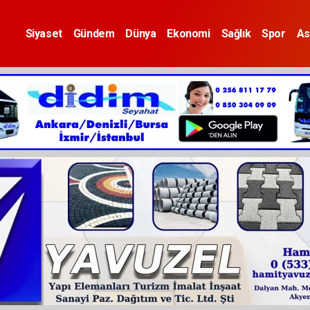
Siyaset
Gündem
Dünya
Ekonomi
Sağlık
Spor
As