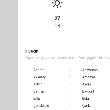
27
14
İl Seçin
Diğer il ile ilgili veriye ulaşmak için lütfen aşağıdan bir il se
Adana
Adıyaman
Aksaray
Amasya
Artvin
Aydın
Batman
Bayburt
Bitlis
Bolu
Çanakkale
Çankırı