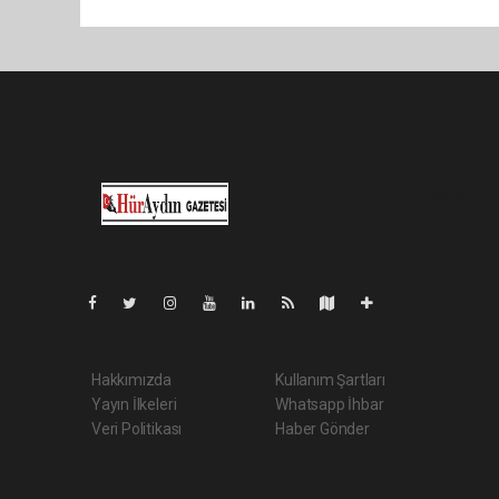
Pro-0.118
Hakkımızda
Kullanım Şartları
Yayın İlkeleri
Whatsapp İhbar
Veri Politikası
Haber Gönder