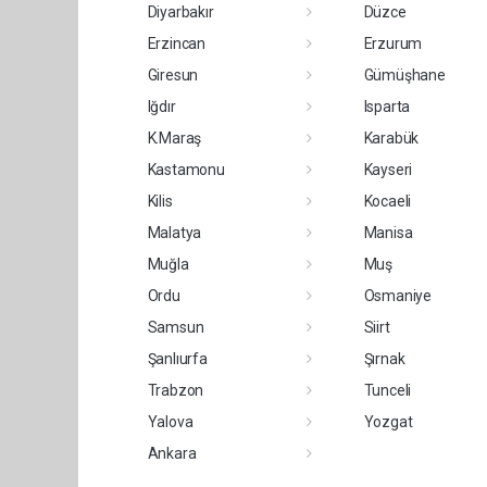
Diyarbakır
Düzce
Erzincan
Erzurum
Giresun
Gümüşhane
Iğdır
Isparta
K.Maraş
Karabük
Kastamonu
Kayseri
Kilis
Kocaeli
Malatya
Manisa
Muğla
Muş
Ordu
Osmaniye
Samsun
Siirt
Şanlıurfa
Şırnak
Trabzon
Tunceli
Yalova
Yozgat
Ankara