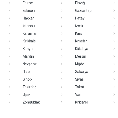
Edirne
Elazığ
Eskişehir
Gaziantep
Hakkari
Hatay
İstanbul
İzmir
Karaman
Kars
Kırıkkale
Kırşehir
Konya
Kütahya
Mardin
Mersin
Nevşehir
Niğde
Rize
Sakarya
Sinop
Sivas
Tekirdağ
Tokat
Uşak
Van
Zonguldak
Kırklareli