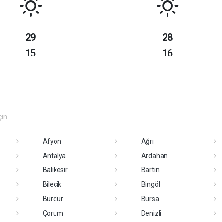
29
28
15
16
çin
Afyon
Ağrı
Antalya
Ardahan
Balıkesir
Bartın
Bilecik
Bingöl
Burdur
Bursa
Çorum
Denizli