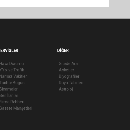
ERVİSLER
DİĞER
Hava Durumu
Sitede Ara
YYol ve Trafik
Anketler
Namaz Vakitleri
Biyografiler
Tarihte Bugün
Rüya Tabirleri
Sinamalar
Astroloji
Seri İlanlar
Firma Rehberi
Gazete Manşetleri