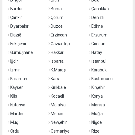
Bingöl
Bitlis
Bolu
Burdur
Bursa
Çanakkale
Çankırı
Çorum
Denizli
Diyarbakır
Düzce
Edirne
Elazığ
Erzincan
Erzurum
Eskişehir
Gaziantep
Giresun
Gümüşhane
Hakkari
Hatay
Iğdır
Isparta
İstanbul
İzmir
K.Maraş
Karabük
Karaman
Kars
Kastamonu
Kayseri
Kırıkkale
Kırşehir
Kilis
Kocaeli
Konya
Kütahya
Malatya
Manisa
Mardin
Mersin
Muğla
Muş
Nevşehir
Niğde
Ordu
Osmaniye
Rize