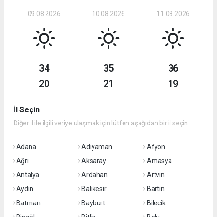
09.08.2026
10.08.2026
11.08.2026
34
35
36
20
21
19
İl Seçin
Diğer il ile ilgili veriye ulaşmak için lütfen aşağıdan bir il seçin
Adana
Adıyaman
Afyon
Ağrı
Aksaray
Amasya
Antalya
Ardahan
Artvin
Aydın
Balıkesir
Bartın
Batman
Bayburt
Bilecik