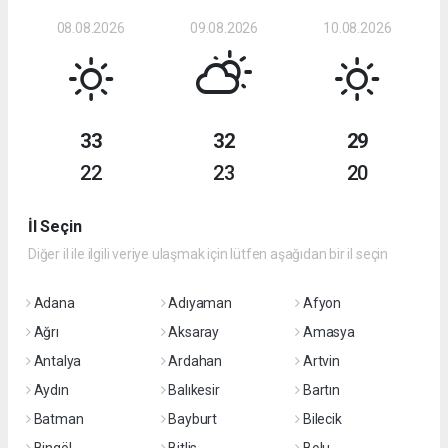
08.08.2026
09.08.2026
10.08.2026
33
32
29
22
23
20
İl Seçin
Diğer il ile ilgili veriye ulaşmak için lütfen aşağıdan bir il seçin
Adana
Adıyaman
Afyon
Ağrı
Aksaray
Amasya
Antalya
Ardahan
Artvin
Aydın
Balıkesir
Bartın
Batman
Bayburt
Bilecik