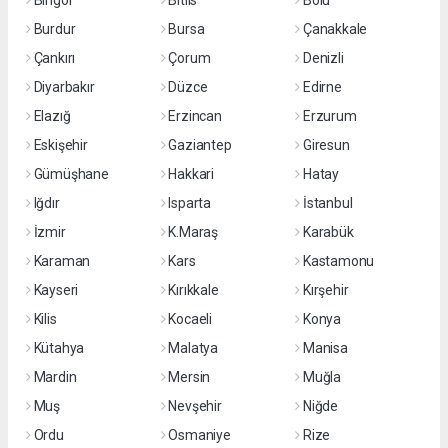
Bingöl
Bitlis
Bolu
Burdur
Bursa
Çanakkale
Çankırı
Çorum
Denizli
Diyarbakır
Düzce
Edirne
Elazığ
Erzincan
Erzurum
Eskişehir
Gaziantep
Giresun
Gümüşhane
Hakkari
Hatay
Iğdır
Isparta
İstanbul
İzmir
K.Maraş
Karabük
Karaman
Kars
Kastamonu
Kayseri
Kırıkkale
Kırşehir
Kilis
Kocaeli
Konya
Kütahya
Malatya
Manisa
Mardin
Mersin
Muğla
Muş
Nevşehir
Niğde
Ordu
Osmaniye
Rize