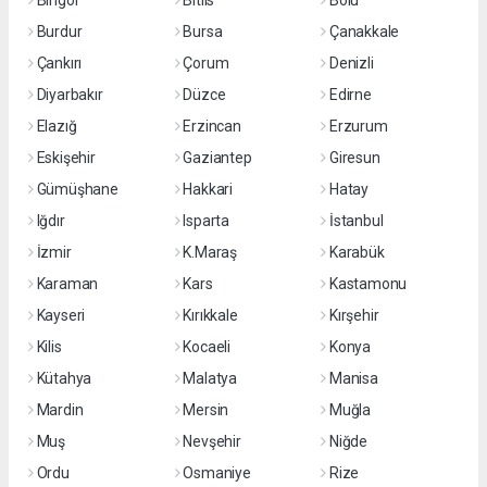
Bingöl
Bitlis
Bolu
Burdur
Bursa
Çanakkale
Çankırı
Çorum
Denizli
Diyarbakır
Düzce
Edirne
Elazığ
Erzincan
Erzurum
Eskişehir
Gaziantep
Giresun
Gümüşhane
Hakkari
Hatay
Iğdır
Isparta
İstanbul
İzmir
K.Maraş
Karabük
Karaman
Kars
Kastamonu
Kayseri
Kırıkkale
Kırşehir
Kilis
Kocaeli
Konya
Kütahya
Malatya
Manisa
Mardin
Mersin
Muğla
Muş
Nevşehir
Niğde
Ordu
Osmaniye
Rize