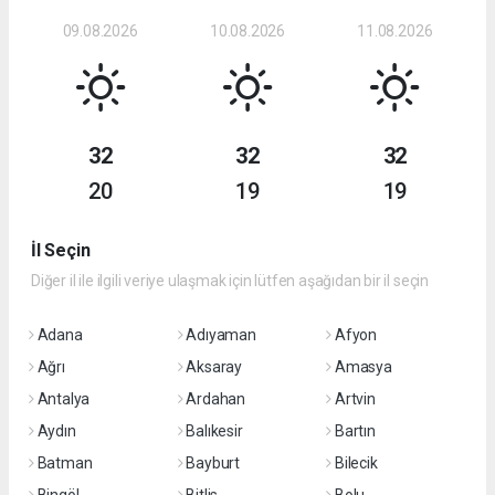
09.08.2026
10.08.2026
11.08.2026
32
32
32
20
19
19
İl Seçin
Diğer il ile ilgili veriye ulaşmak için lütfen aşağıdan bir il seçin
Adana
Adıyaman
Afyon
Ağrı
Aksaray
Amasya
Antalya
Ardahan
Artvin
Aydın
Balıkesir
Bartın
Batman
Bayburt
Bilecik