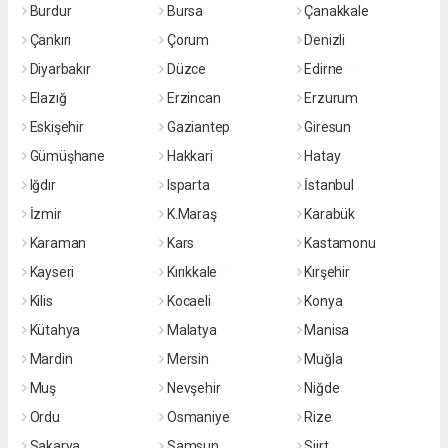
Burdur
Bursa
Çanakkale
Çankırı
Çorum
Denizli
Diyarbakır
Düzce
Edirne
Elazığ
Erzincan
Erzurum
Eskişehir
Gaziantep
Giresun
Gümüşhane
Hakkari
Hatay
Iğdır
Isparta
İstanbul
İzmir
K.Maraş
Karabük
Karaman
Kars
Kastamonu
Kayseri
Kırıkkale
Kırşehir
Kilis
Kocaeli
Konya
Kütahya
Malatya
Manisa
Mardin
Mersin
Muğla
Muş
Nevşehir
Niğde
Ordu
Osmaniye
Rize
Sakarya
Samsun
Siirt