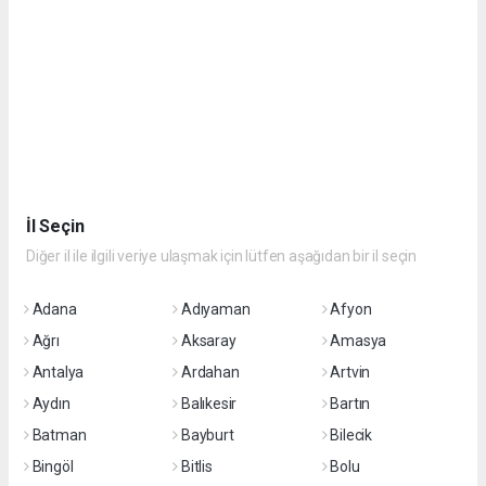
İl Seçin
Diğer il ile ilgili veriye ulaşmak için lütfen aşağıdan bir il seçin
Adana
Adıyaman
Afyon
Ağrı
Aksaray
Amasya
Antalya
Ardahan
Artvin
Aydın
Balıkesir
Bartın
Batman
Bayburt
Bilecik
Bingöl
Bitlis
Bolu