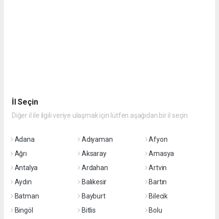
İl Seçin
Diğer il ile ilgili veriye ulaşmak için lütfen aşağıdan bir il seçin
Adana
Adıyaman
Afyon
Ağrı
Aksaray
Amasya
Antalya
Ardahan
Artvin
Aydın
Balıkesir
Bartın
Batman
Bayburt
Bilecik
Bingöl
Bitlis
Bolu