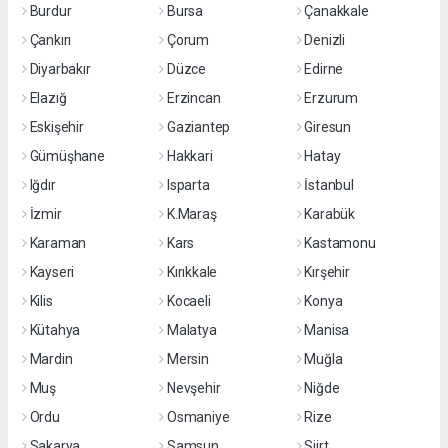
Burdur
Bursa
Çanakkale
Çankırı
Çorum
Denizli
Diyarbakır
Düzce
Edirne
Elazığ
Erzincan
Erzurum
Eskişehir
Gaziantep
Giresun
Gümüşhane
Hakkari
Hatay
Iğdır
Isparta
İstanbul
İzmir
K.Maraş
Karabük
Karaman
Kars
Kastamonu
Kayseri
Kırıkkale
Kırşehir
Kilis
Kocaeli
Konya
Kütahya
Malatya
Manisa
Mardin
Mersin
Muğla
Muş
Nevşehir
Niğde
Ordu
Osmaniye
Rize
Sakarya
Samsun
Siirt