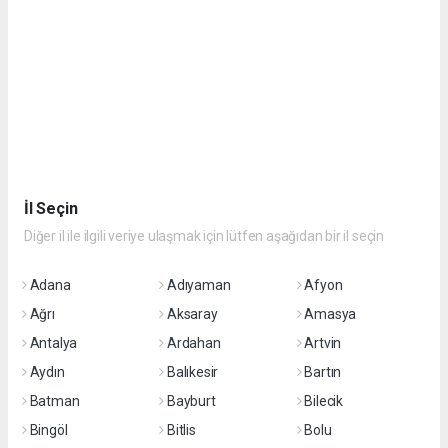
İl Seçin
Diğer il ile ilgili veriye ulaşmak için lütfen aşağıdan bir il seçin
Adana
Adıyaman
Afyon
Ağrı
Aksaray
Amasya
Antalya
Ardahan
Artvin
Aydın
Balıkesir
Bartın
Batman
Bayburt
Bilecik
Bingöl
Bitlis
Bolu