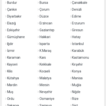
Burdur
Bursa
Çanakkale
Çankırı
Çorum
Denizli
Diyarbakır
Düzce
Edirne
Elazığ
Erzincan
Erzurum
Eskişehir
Gaziantep
Giresun
Gümüşhane
Hakkari
Hatay
Iğdır
Isparta
İstanbul
İzmir
K.Maraş
Karabük
Karaman
Kars
Kastamonu
Kayseri
Kırıkkale
Kırşehir
Kilis
Kocaeli
Konya
Kütahya
Malatya
Manisa
Mardin
Mersin
Muğla
Muş
Nevşehir
Niğde
Ordu
Osmaniye
Rize
Sakarya
Samsun
Siirt