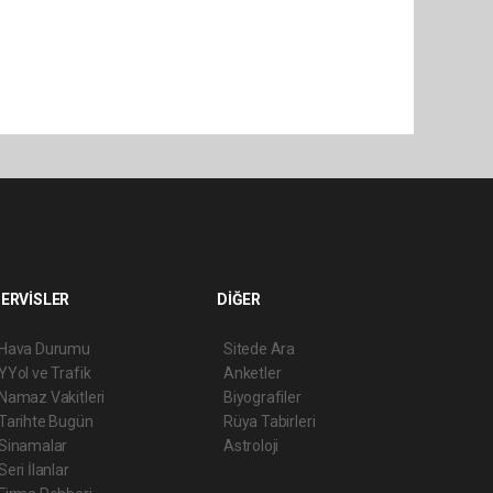
ERVİSLER
DİĞER
Hava Durumu
Sitede Ara
YYol ve Trafik
Anketler
Namaz Vakitleri
Biyografiler
Tarihte Bugün
Rüya Tabirleri
Sinamalar
Astroloji
Seri İlanlar