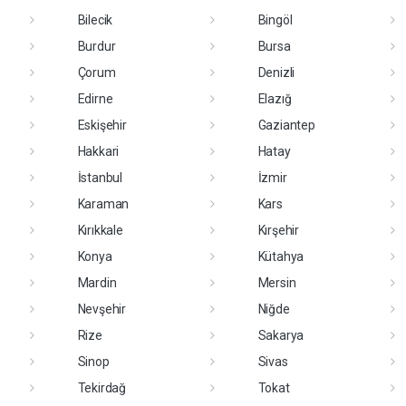
Bilecik
Bingöl
Burdur
Bursa
Çorum
Denizli
Edirne
Elazığ
Eskişehir
Gaziantep
Hakkari
Hatay
İstanbul
İzmir
Karaman
Kars
Kırıkkale
Kırşehir
Konya
Kütahya
Mardin
Mersin
Nevşehir
Niğde
Rize
Sakarya
Sinop
Sivas
Tekirdağ
Tokat