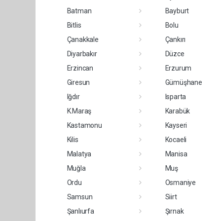
Batman
Bayburt
Bitlis
Bolu
Çanakkale
Çankırı
Diyarbakır
Düzce
Erzincan
Erzurum
Giresun
Gümüşhane
Iğdır
Isparta
K.Maraş
Karabük
Kastamonu
Kayseri
Kilis
Kocaeli
Malatya
Manisa
Muğla
Muş
Ordu
Osmaniye
Samsun
Siirt
Şanlıurfa
Şırnak