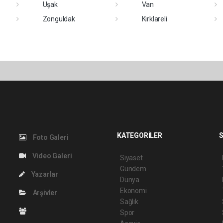
Uşak
Van
Zonguldak
Kırklareli
KATEGORİLER
S
Foto Galeri
Video Galeri
Siyaset
Gündem
Yazarlar
Dünya
Ekonomi
Arşivler
Sağlık
Spor