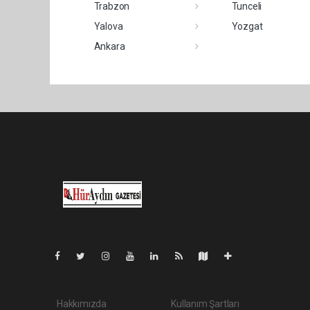
Trabzon
Tunceli
Yalova
Yozgat
Ankara
Pro-0.029
Hakkımızda
Kullanım Şartları