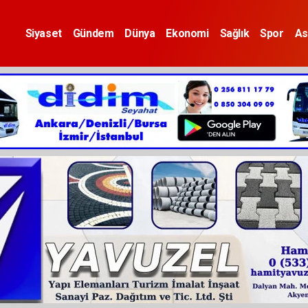
Siyaset
Gündem
Dünya
Ekonomi
Sağlık
Spor
As