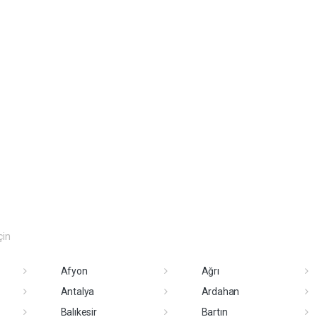
çin
Afyon
Ağrı
Antalya
Ardahan
Balıkesir
Bartın