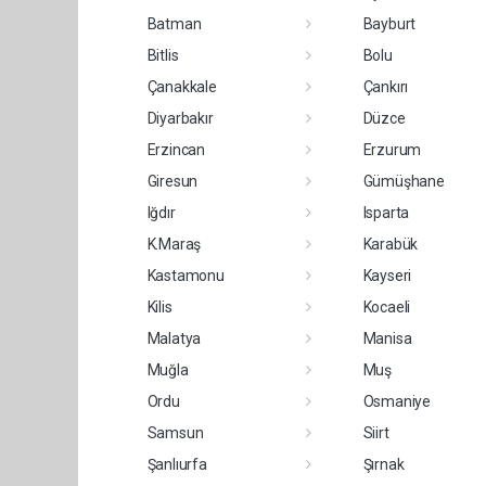
Batman
Bayburt
Bitlis
Bolu
Çanakkale
Çankırı
Diyarbakır
Düzce
Erzincan
Erzurum
Giresun
Gümüşhane
Iğdır
Isparta
K.Maraş
Karabük
Kastamonu
Kayseri
Kilis
Kocaeli
Malatya
Manisa
Muğla
Muş
Ordu
Osmaniye
Samsun
Siirt
Şanlıurfa
Şırnak