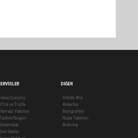
ERVİSLER
DİĞER
Hava Durumu
Sitede Ara
YYol ve Trafik
Anketler
Namaz Vakitleri
Biyografiler
Tarihte Bugün
Rüya Tabirleri
Sinamalar
Astroloji
Seri İlanlar