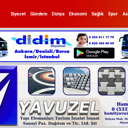
Siyaset
Gündem
Dünya
Ekonomi
Sağlık
Spor
As