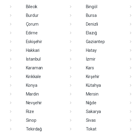
Bilecik
Bingöl
Burdur
Bursa
Çorum
Denizli
Edirne
Elazığ
Eskişehir
Gaziantep
Hakkari
Hatay
İstanbul
İzmir
Karaman
Kars
Kırıkkale
Kırşehir
Konya
Kütahya
Mardin
Mersin
Nevşehir
Niğde
Rize
Sakarya
Sinop
Sivas
Tekirdağ
Tokat