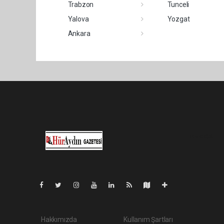
Trabzon
Tunceli
Yalova
Yozgat
Ankara
Pro-0.028
Hakkımızda
Kullanım Şartları