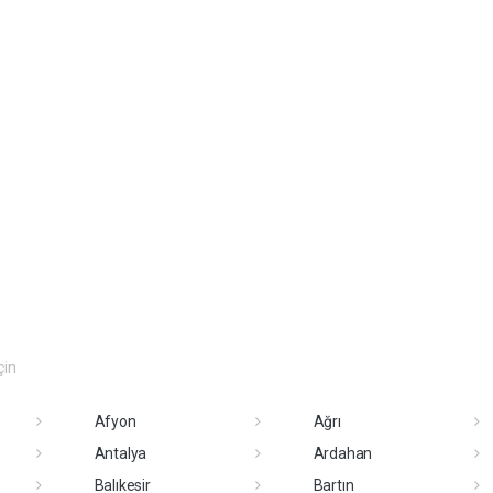
çin
Afyon
Ağrı
Antalya
Ardahan
Balıkesir
Bartın