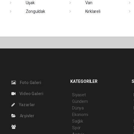
Uşak
Van
Zonguldak
Kırklareli
KATEGORİLER
S
Foto Galeri
Video Galeri
Siyaset
Gündem
Yazarlar
Dünya
Ekonomi
Arşivler
Sağlık
Spor