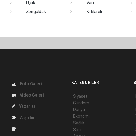
Uşak
Van
Zonguldak
Kırklareli
KATEGORİLER
S
Foto Galeri
Video Galeri
Siyaset
Gündem
Yazarlar
Dünya
Ekonomi
Arşivler
Sağlık
Spor