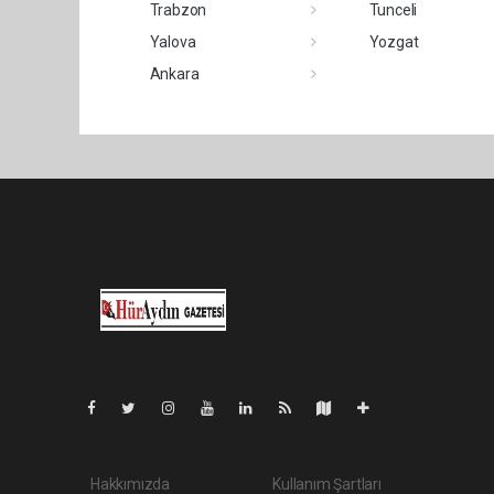
Trabzon
Tunceli
Yalova
Yozgat
Ankara
Pro-0.046
Hakkımızda
Kullanım Şartları