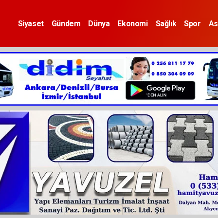
Siyaset
Gündem
Dünya
Ekonomi
Sağlık
Spor
As