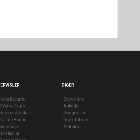
ERVİSLER
DİĞER
Hava Durumu
Sitede Ara
YYol ve Trafik
Anketler
Namaz Vakitleri
Biyografiler
Tarihte Bugün
Rüya Tabirleri
Sinamalar
Astroloji
Seri İlanlar