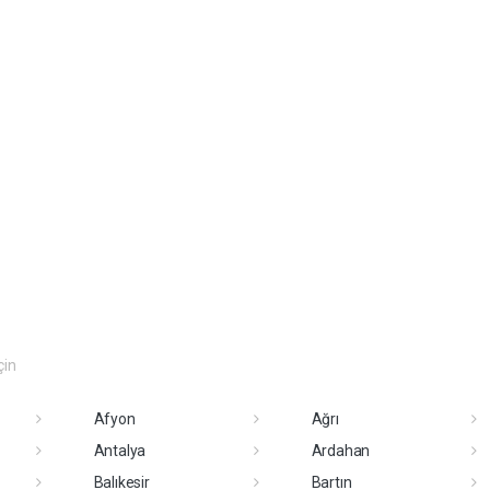
çin
Afyon
Ağrı
Antalya
Ardahan
Balıkesir
Bartın