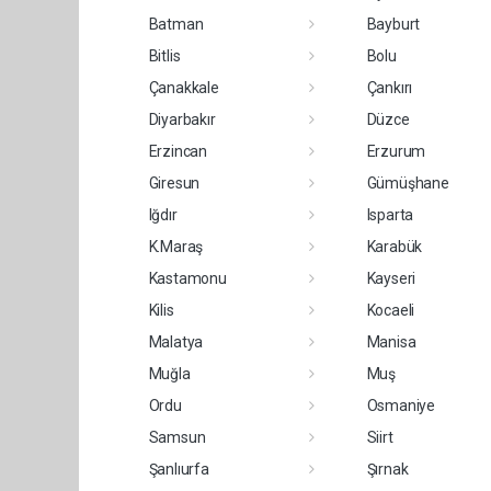
Batman
Bayburt
Bitlis
Bolu
Çanakkale
Çankırı
Diyarbakır
Düzce
Erzincan
Erzurum
Giresun
Gümüşhane
Iğdır
Isparta
K.Maraş
Karabük
Kastamonu
Kayseri
Kilis
Kocaeli
Malatya
Manisa
Muğla
Muş
Ordu
Osmaniye
Samsun
Siirt
Şanlıurfa
Şırnak