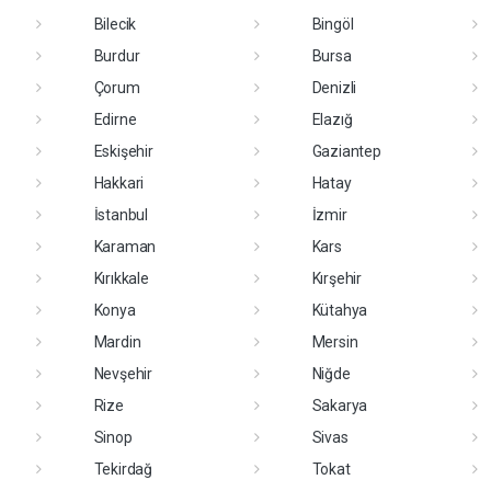
Bilecik
Bingöl
Burdur
Bursa
Çorum
Denizli
Edirne
Elazığ
Eskişehir
Gaziantep
Hakkari
Hatay
İstanbul
İzmir
Karaman
Kars
Kırıkkale
Kırşehir
Konya
Kütahya
Mardin
Mersin
Nevşehir
Niğde
Rize
Sakarya
Sinop
Sivas
Tekirdağ
Tokat