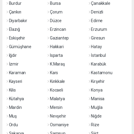
Burdur
Bursa
Çanakkale
Çankırı
Çorum
Denizli
Diyarbakır
Düzce
Edirne
Elazığ
Erzincan
Erzurum
Eskişehir
Gaziantep
Giresun
Gümüşhane
Hakkari
Hatay
Iğdır
Isparta
İstanbul
İzmir
K.Maraş
Karabük
Karaman
Kars
Kastamonu
Kayseri
Kırıkkale
Kırşehir
Kilis
Kocaeli
Konya
Kütahya
Malatya
Manisa
Mardin
Mersin
Muğla
Muş
Nevşehir
Niğde
Ordu
Osmaniye
Rize
Sakarya
Samsun
Siirt