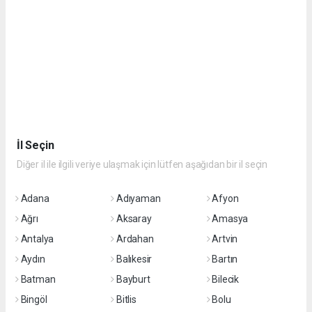
İl Seçin
Diğer il ile ilgili veriye ulaşmak için lütfen aşağıdan bir il seçin
Adana
Adıyaman
Afyon
Ağrı
Aksaray
Amasya
Antalya
Ardahan
Artvin
Aydın
Balıkesir
Bartın
Batman
Bayburt
Bilecik
Bingöl
Bitlis
Bolu