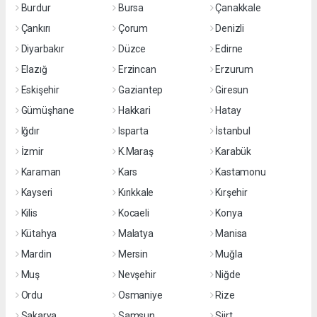
Burdur
Bursa
Çanakkale
Çankırı
Çorum
Denizli
Diyarbakır
Düzce
Edirne
Elazığ
Erzincan
Erzurum
Eskişehir
Gaziantep
Giresun
Gümüşhane
Hakkari
Hatay
Iğdır
Isparta
İstanbul
İzmir
K.Maraş
Karabük
Karaman
Kars
Kastamonu
Kayseri
Kırıkkale
Kırşehir
Kilis
Kocaeli
Konya
Kütahya
Malatya
Manisa
Mardin
Mersin
Muğla
Muş
Nevşehir
Niğde
Ordu
Osmaniye
Rize
Sakarya
Samsun
Siirt