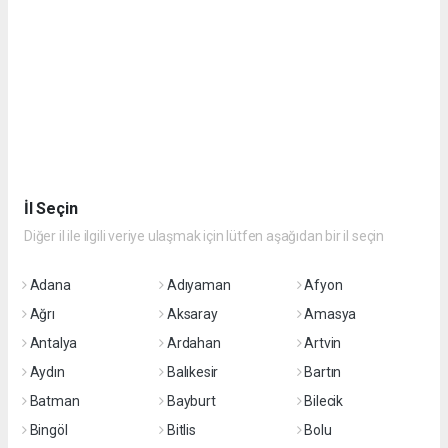
İl Seçin
Diğer il ile ilgili veriye ulaşmak için lütfen aşağıdan bir il seçin
Adana
Adıyaman
Afyon
Ağrı
Aksaray
Amasya
Antalya
Ardahan
Artvin
Aydın
Balıkesir
Bartın
Batman
Bayburt
Bilecik
Bingöl
Bitlis
Bolu