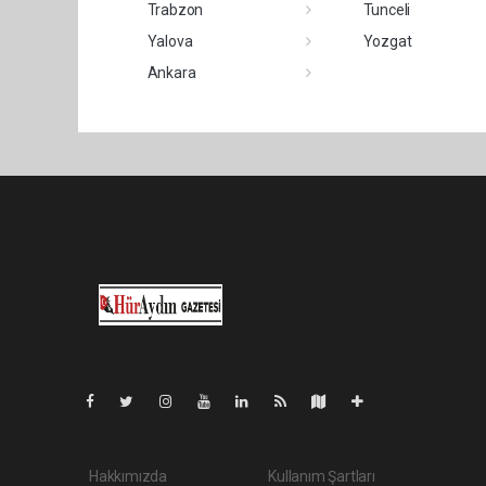
Trabzon
Tunceli
Yalova
Yozgat
Ankara
Pro-0.032
Hakkımızda
Kullanım Şartları