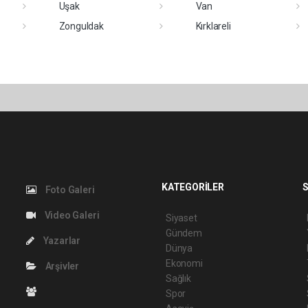
Uşak
Van
Zonguldak
Kırklareli
KATEGORİLER
S
Foto Galeri
Video Galeri
Siyaset
Gündem
Yazarlar
Dünya
Ekonomi
Arşivler
Sağlık
Spor