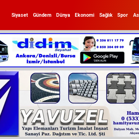
Siyaset
Gündem
Dünya
Ekonomi
Sağlık
Spor
As