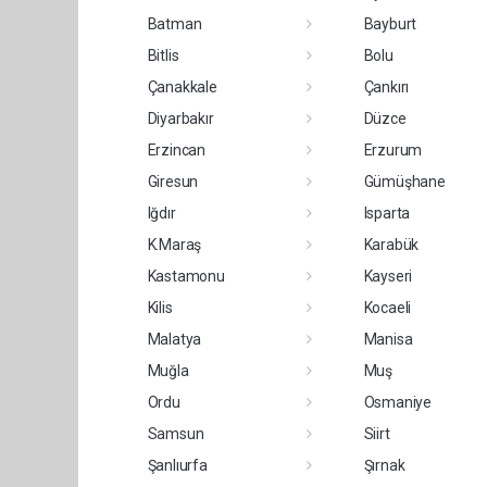
Batman
Bayburt
Bitlis
Bolu
Çanakkale
Çankırı
Diyarbakır
Düzce
Erzincan
Erzurum
Giresun
Gümüşhane
Iğdır
Isparta
K.Maraş
Karabük
Kastamonu
Kayseri
Kilis
Kocaeli
Malatya
Manisa
Muğla
Muş
Ordu
Osmaniye
Samsun
Siirt
Şanlıurfa
Şırnak