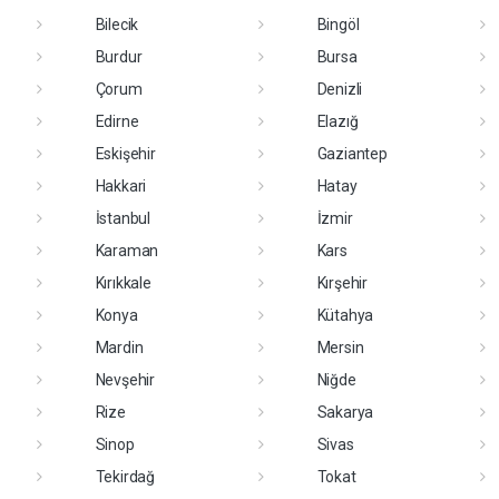
Bilecik
Bingöl
Burdur
Bursa
Çorum
Denizli
Edirne
Elazığ
Eskişehir
Gaziantep
Hakkari
Hatay
İstanbul
İzmir
Karaman
Kars
Kırıkkale
Kırşehir
Konya
Kütahya
Mardin
Mersin
Nevşehir
Niğde
Rize
Sakarya
Sinop
Sivas
Tekirdağ
Tokat