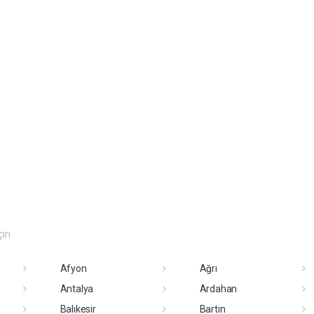
çin
Afyon
Ağrı
Antalya
Ardahan
Balıkesir
Bartın