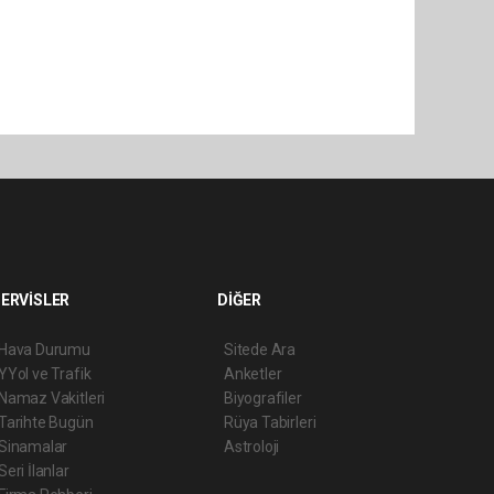
ERVİSLER
DİĞER
Hava Durumu
Sitede Ara
YYol ve Trafik
Anketler
Namaz Vakitleri
Biyografiler
Tarihte Bugün
Rüya Tabirleri
Sinamalar
Astroloji
Seri İlanlar