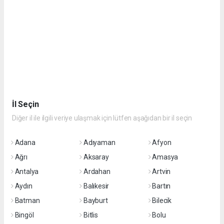
İl Seçin
Diğer il ile ilgili veriye ulaşmak için lütfen aşağıdan bir il seçin
Adana
Adıyaman
Afyon
Ağrı
Aksaray
Amasya
Antalya
Ardahan
Artvin
Aydın
Balıkesir
Bartın
Batman
Bayburt
Bilecik
Bingöl
Bitlis
Bolu