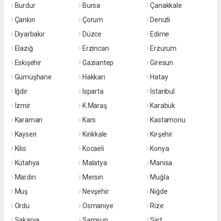
Burdur
Bursa
Çanakkale
Çankırı
Çorum
Denizli
Diyarbakır
Düzce
Edirne
Elazığ
Erzincan
Erzurum
Eskişehir
Gaziantep
Giresun
Gümüşhane
Hakkari
Hatay
Iğdır
Isparta
İstanbul
İzmir
K.Maraş
Karabük
Karaman
Kars
Kastamonu
Kayseri
Kırıkkale
Kırşehir
Kilis
Kocaeli
Konya
Kütahya
Malatya
Manisa
Mardin
Mersin
Muğla
Muş
Nevşehir
Niğde
Ordu
Osmaniye
Rize
Sakarya
Samsun
Siirt