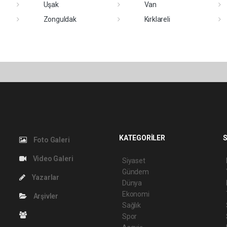
Uşak
Van
Zonguldak
Kırklareli
KATEGORİLER
S
Foto Galeri
Video Galeri
Siyaset
Gündem
Yazarlar
Dünya
Ekonomi
Arşivler
Sağlık
Spor