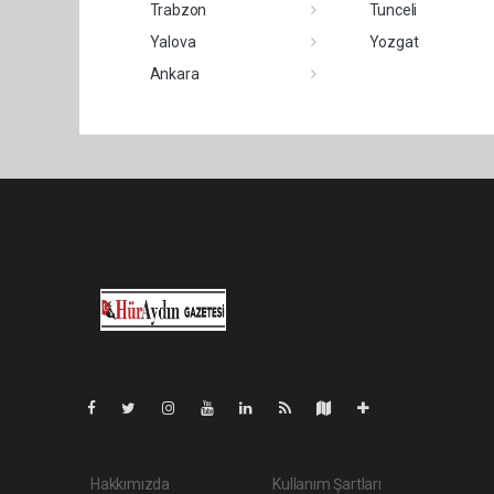
Trabzon
Tunceli
Yalova
Yozgat
Ankara
Pro-0.038
Hakkımızda
Kullanım Şartları