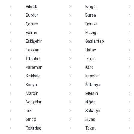
Bilecik
Bingöl
Burdur
Bursa
Çorum
Denizli
Edirne
Elazığ
Eskişehir
Gaziantep
Hakkari
Hatay
İstanbul
İzmir
Karaman
Kars
Kırıkkale
Kırşehir
Konya
Kütahya
Mardin
Mersin
Nevşehir
Niğde
Rize
Sakarya
Sinop
Sivas
Tekirdağ
Tokat