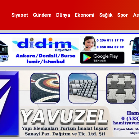
Siyaset
Gündem
Dünya
Ekonomi
Sağlık
Spor
As