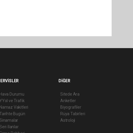
ERVİSLER
DİĞER
Hava Durumu
Sitede Ara
YYol ve Trafik
Anketler
Namaz Vakitleri
Biyografiler
Tarihte Bugün
Rüya Tabirleri
Sinamalar
Astroloji
Seri İlanlar