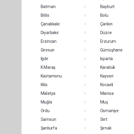
Batman
Bayburt
Bitlis
Bolu
Çanakkale
Çankırı
Diyarbakır
Düzce
Erzincan
Erzurum
Giresun
Gümüşhane
Iğdır
Isparta
K.Maraş
Karabük
Kastamonu
Kayseri
Kilis
Kocaeli
Malatya
Manisa
Muğla
Muş
Ordu
Osmaniye
Samsun
Siirt
Şanlıurfa
Şırnak