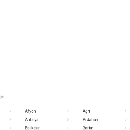
çin
Afyon
Ağrı
Antalya
Ardahan
Balıkesir
Bartın