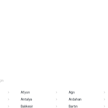
çin
Afyon
Ağrı
Antalya
Ardahan
Balıkesir
Bartın