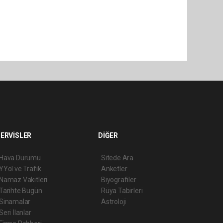
ERVİSLER
DİĞER
Hava Durumu
Sitede Ara
YYol ve Trafik
Anketler
Namaz Vakitleri
Biyografiler
Tarihte Bugün
Rüya Tabirleri
Sinamalar
Astroloji
Seri İlanlar