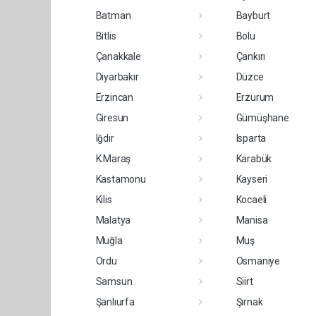
Batman
Bayburt
Bitlis
Bolu
Çanakkale
Çankırı
Diyarbakır
Düzce
Erzincan
Erzurum
Giresun
Gümüşhane
Iğdır
Isparta
K.Maraş
Karabük
Kastamonu
Kayseri
Kilis
Kocaeli
Malatya
Manisa
Muğla
Muş
Ordu
Osmaniye
Samsun
Siirt
Şanlıurfa
Şırnak