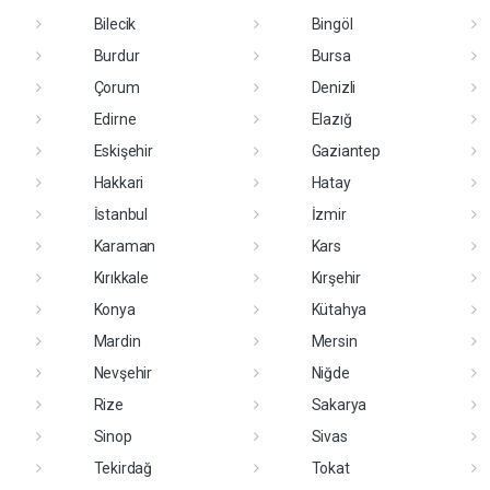
Bilecik
Bingöl
Burdur
Bursa
Çorum
Denizli
Edirne
Elazığ
Eskişehir
Gaziantep
Hakkari
Hatay
İstanbul
İzmir
Karaman
Kars
Kırıkkale
Kırşehir
Konya
Kütahya
Mardin
Mersin
Nevşehir
Niğde
Rize
Sakarya
Sinop
Sivas
Tekirdağ
Tokat