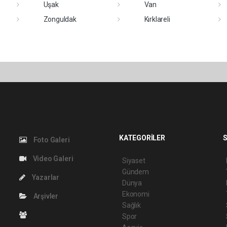
Uşak
Van
Zonguldak
Kırklareli
KATEGORİLER
S
Foto Galeri
Video Galeri
Siyaset
Gündem
Yazarlar
Dünya
Ekonomi
Arşivler
Sağlık
Spor