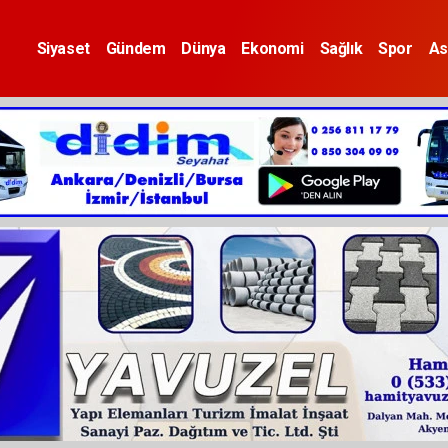
Siyaset
Gündem
Dünya
Ekonomi
Sağlık
Spor
As