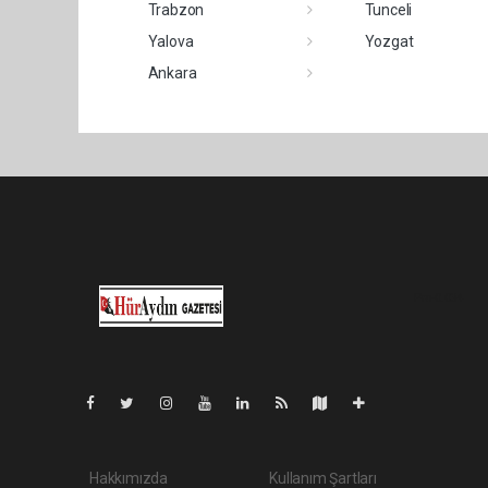
Trabzon
Tunceli
Yalova
Yozgat
Ankara
Pro-0.034
Hakkımızda
Kullanım Şartları