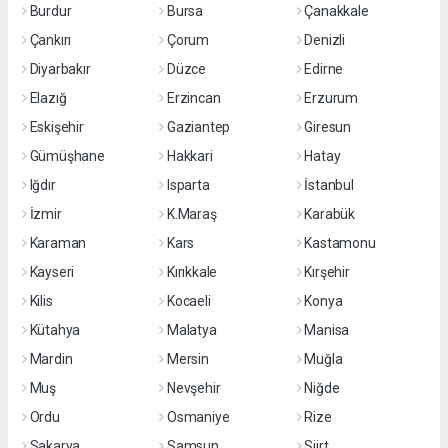
Burdur
Bursa
Çanakkale
Çankırı
Çorum
Denizli
Diyarbakır
Düzce
Edirne
Elazığ
Erzincan
Erzurum
Eskişehir
Gaziantep
Giresun
Gümüşhane
Hakkari
Hatay
Iğdır
Isparta
İstanbul
İzmir
K.Maraş
Karabük
Karaman
Kars
Kastamonu
Kayseri
Kırıkkale
Kırşehir
Kilis
Kocaeli
Konya
Kütahya
Malatya
Manisa
Mardin
Mersin
Muğla
Muş
Nevşehir
Niğde
Ordu
Osmaniye
Rize
Sakarya
Samsun
Siirt