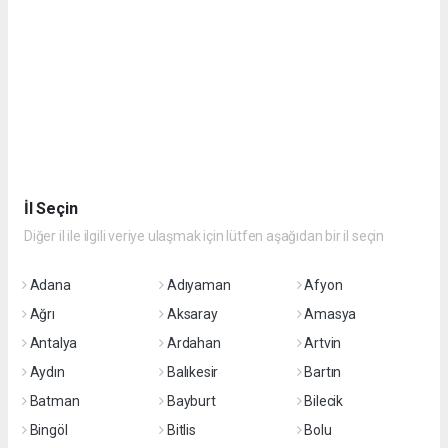
İl Seçin
Diğer il ile ilgili veriye ulaşmak için lütfen aşağıdan bir il seçin
Adana
Adıyaman
Afyon
Ağrı
Aksaray
Amasya
Antalya
Ardahan
Artvin
Aydın
Balıkesir
Bartın
Batman
Bayburt
Bilecik
Bingöl
Bitlis
Bolu