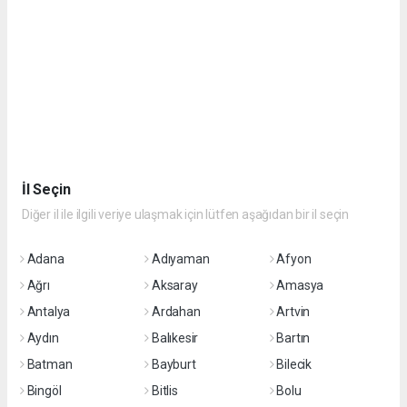
İl Seçin
Diğer il ile ilgili veriye ulaşmak için lütfen aşağıdan bir il seçin
Adana
Adıyaman
Afyon
Ağrı
Aksaray
Amasya
Antalya
Ardahan
Artvin
Aydın
Balıkesir
Bartın
Batman
Bayburt
Bilecik
Bingöl
Bitlis
Bolu