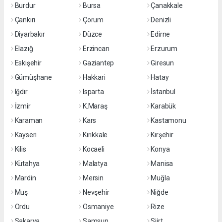
Burdur
Bursa
Çanakkale
Çankırı
Çorum
Denizli
Diyarbakır
Düzce
Edirne
Elazığ
Erzincan
Erzurum
Eskişehir
Gaziantep
Giresun
Gümüşhane
Hakkari
Hatay
Iğdır
Isparta
İstanbul
İzmir
K.Maraş
Karabük
Karaman
Kars
Kastamonu
Kayseri
Kırıkkale
Kırşehir
Kilis
Kocaeli
Konya
Kütahya
Malatya
Manisa
Mardin
Mersin
Muğla
Muş
Nevşehir
Niğde
Ordu
Osmaniye
Rize
Sakarya
Samsun
Siirt