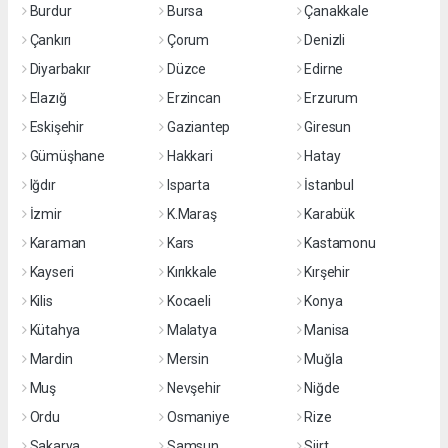
Burdur
Bursa
Çanakkale
Çankırı
Çorum
Denizli
Diyarbakır
Düzce
Edirne
Elazığ
Erzincan
Erzurum
Eskişehir
Gaziantep
Giresun
Gümüşhane
Hakkari
Hatay
Iğdır
Isparta
İstanbul
İzmir
K.Maraş
Karabük
Karaman
Kars
Kastamonu
Kayseri
Kırıkkale
Kırşehir
Kilis
Kocaeli
Konya
Kütahya
Malatya
Manisa
Mardin
Mersin
Muğla
Muş
Nevşehir
Niğde
Ordu
Osmaniye
Rize
Sakarya
Samsun
Siirt