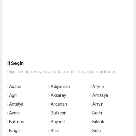
İl Seçin
Diğer il ile ilgili veriye ulaşmak için lütfen aşağıdan bir il seçin
Adana
Adıyaman
Afyon
Ağrı
Aksaray
Amasya
Antalya
Ardahan
Artvin
Aydın
Balıkesir
Bartın
Batman
Bayburt
Bilecik
Bingöl
Bitlis
Bolu