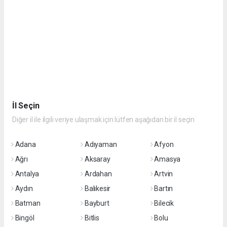
İl Seçin
Diğer il ile ilgili veriye ulaşmak için lütfen aşağıdan bir il seçin
Adana
Adıyaman
Afyon
Ağrı
Aksaray
Amasya
Antalya
Ardahan
Artvin
Aydın
Balıkesir
Bartın
Batman
Bayburt
Bilecik
Bingöl
Bitlis
Bolu