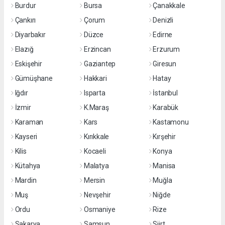
Burdur
Bursa
Çanakkale
Çankırı
Çorum
Denizli
Diyarbakır
Düzce
Edirne
Elazığ
Erzincan
Erzurum
Eskişehir
Gaziantep
Giresun
Gümüşhane
Hakkari
Hatay
Iğdır
Isparta
İstanbul
İzmir
K.Maraş
Karabük
Karaman
Kars
Kastamonu
Kayseri
Kırıkkale
Kırşehir
Kilis
Kocaeli
Konya
Kütahya
Malatya
Manisa
Mardin
Mersin
Muğla
Muş
Nevşehir
Niğde
Ordu
Osmaniye
Rize
Sakarya
Samsun
Siirt