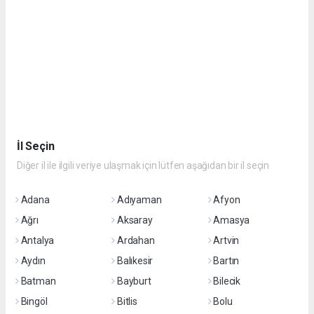
İl Seçin
Diğer il ile ilgili veriye ulaşmak için lütfen aşağıdan bir il seçin
Adana
Adıyaman
Afyon
Ağrı
Aksaray
Amasya
Antalya
Ardahan
Artvin
Aydın
Balıkesir
Bartın
Batman
Bayburt
Bilecik
Bingöl
Bitlis
Bolu