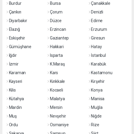
Burdur
Bursa
Çanakkale
Çankırı
Çorum
Denizli
Diyarbakır
Düzce
Edirne
Elazığ
Erzincan
Erzurum
Eskişehir
Gaziantep
Giresun
Gümüşhane
Hakkari
Hatay
Iğdır
Isparta
İstanbul
İzmir
K.Maraş
Karabük
Karaman
Kars
Kastamonu
Kayseri
Kırıkkale
Kırşehir
Kilis
Kocaeli
Konya
Kütahya
Malatya
Manisa
Mardin
Mersin
Muğla
Muş
Nevşehir
Niğde
Ordu
Osmaniye
Rize
Sakarya
Samsun
Siirt