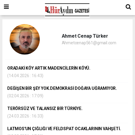
Ahmet Cenap Türker
Ahmetcenap561@gmail.com
ORADAKİ KÖY ARTIK MADENCİLERİN KÖYÜ.
(14.04.2026 : 16:43)
DEĞİŞEN BİR ŞEY YOK.DEMOKRASİ DOĞAYA UĞRAMIYOR.
(02.04.2026 : 17:09)
TERÖRSÜZ VE TALANSIZ BİR TÜRKİYE.
(24.03.2026 : 16:33)
LATMOS'UN ÇIĞLIĞI VE FELDSPAT OCAKLARININ VAHŞETİ.