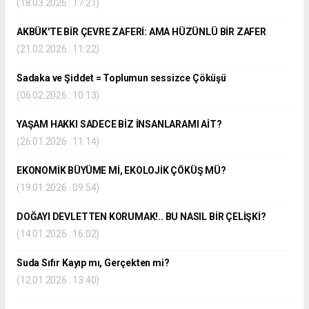
(18.03.2026 : 17:21)
AKBÜK'TE BİR ÇEVRE ZAFERİ: AMA HÜZÜNLÜ BİR ZAFER
(21.02.2026 : 11:22)
Sadaka ve Şiddet = Toplumun sessizce Çöküşü
(06.02.2026 : 10:13)
YAŞAM HAKKI SADECE BİZ İNSANLARAMI AİT?
(26.01.2026 : 11:14)
EKONOMİK BÜYÜME Mİ, EKOLOJİK ÇÖKÜŞ MÜ?
(19.01.2026 : 09:54)
DOĞAYI DEVLETTEN KORUMAK!.. BU NASIL BİR ÇELİŞKİ?
(14.01.2026 : 16:02)
Suda Sıfır Kayıp mı, Gerçekten mi?
(12.01.2026 : 13:40)