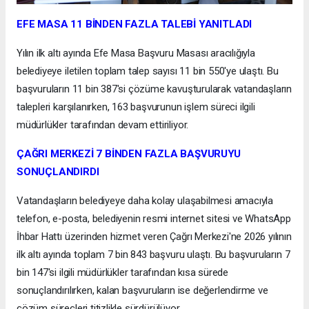
EFE MASA 11 BİNDEN FAZLA TALEBİ YANITLADI
Yılın ilk altı ayında Efe Masa Başvuru Masası aracılığıyla
belediyeye iletilen toplam talep sayısı 11 bin 550'ye ulaştı. Bu
başvuruların 11 bin 387'si çözüme kavuşturularak vatandaşların
talepleri karşılanırken, 163 başvurunun işlem süreci ilgili
müdürlükler tarafından devam ettiriliyor.
ÇAĞRI MERKEZİ 7 BİNDEN FAZLA BAŞVURUYU
SONUÇLANDIRDI
Vatandaşların belediyeye daha kolay ulaşabilmesi amacıyla
telefon, e-posta, belediyenin resmi internet sitesi ve WhatsApp
İhbar Hattı üzerinden hizmet veren Çağrı Merkezi'ne 2026 yılının
ilk altı ayında toplam 7 bin 843 başvuru ulaştı. Bu başvuruların 7
bin 147'si ilgili müdürlükler tarafından kısa sürede
sonuçlandırılırken, kalan başvuruların ise değerlendirme ve
çözüm süreçleri titizlikle sürdürülüyor.