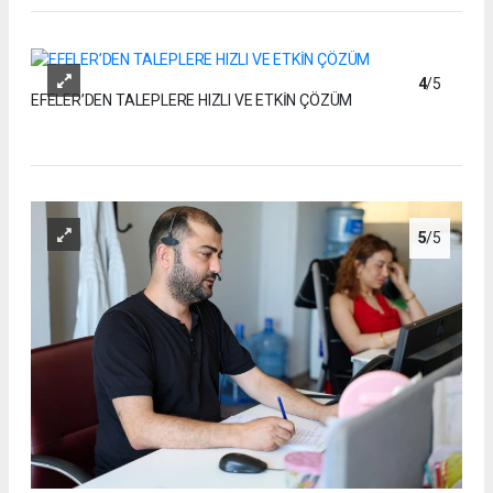
4
/5
EFELER’DEN TALEPLERE HIZLI VE ETKİN ÇÖZÜM
5
/5