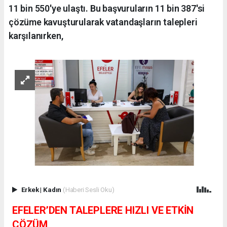
11 bin 550'ye ulaştı. Bu başvuruların 11 bin 387'si
çözüme kavuşturularak vatandaşların talepleri
karşılanırken,
Erkek
|
Kadın
(Haberi Sesli Oku)
EFELER’DEN TALEPLERE HIZLI VE ETKİN
ÇÖZÜM