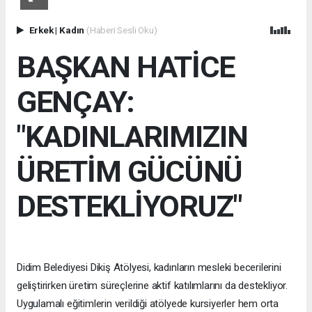
Erkek
|
Kadın
(Haberi Sesli Oku)
BAŞKAN HATİCE
GENÇAY:
"KADINLARIMIZIN
ÜRETİM GÜCÜNÜ
DESTEKLİYORUZ"
Didim Belediyesi Dikiş Atölyesi, kadınların mesleki becerilerini
geliştirirken üretim süreçlerine aktif katılımlarını da destekliyor.
Uygulamalı eğitimlerin verildiği atölyede kursiyerler hem orta