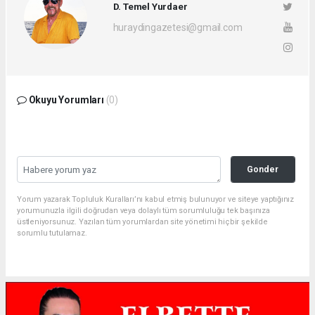
D. Temel Yurdaer
huraydingazetesi@gmail.com
Okuyu Yorumları
(0)
Gonder
Yorum yazarak Topluluk Kuralları’nı kabul etmiş bulunuyor ve siteye yaptığınız
yorumunuzla ilgili doğrudan veya dolaylı tüm sorumluluğu tek başınıza
üstleniyorsunuz. Yazılan tüm yorumlardan site yönetimi hiçbir şekilde
sorumlu tutulamaz.