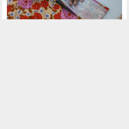
Personel kıyafetleri başta olmak üzere ihtiyaç duyulan çeşitli
tekstil ürünlerinde gerçekleştirilen düzenleme ve onarım
çalışmalarıyla kaynakların verimli kullanılması sağlanırken,
ürünlerin kullanım ömrü de uzatılıyor.
BAŞKAN HATİCE GENÇAY: "KADINLARIMIZIN MESLEKİ
GELİŞİMİNE KATKI SUNMAYI ÖNEMSİYORUZ"