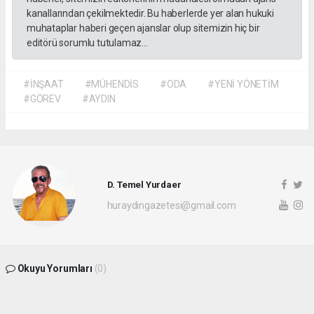
kanallarından çekilmektedir. Bu haberlerde yer alan hukuki
muhataplar haberi geçen ajanslar olup sitemizin hiç bir
editörü sorumlu tutulamaz...
#İNŞAAT
#MÜHENDİS
#ODA
#YENİ YÖNETİM
#GÖREV
#AYDIN
D. Temel Yurdaer
huraydingazetesi@gmail.com
Okuyu Yorumları
(0)