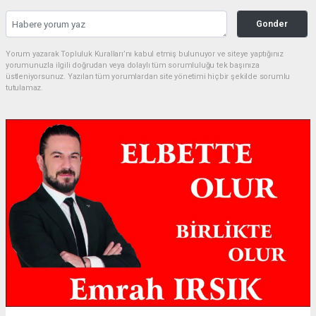
Gonder
Yorum yazarak Topluluk Kuralları’nı kabul etmiş bulunuyor ve siteye yaptığınız
yorumunuzla ilgili doğrudan veya dolaylı tüm sorumluluğu tek başınıza
üstleniyorsunuz. Yazılan tüm yorumlardan site yönetimi hiçbir şekilde sorumlu
tutulamaz.