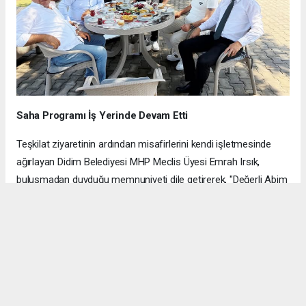
Saha Programı İş Yerinde Devam Etti
Teşkilat ziyaretinin ardından misafirlerini kendi işletmesinde
ağırlayan Didim Belediyesi MHP Meclis Üyesi Emrah Irsık,
buluşmadan duyduğu memnuniyeti dile getirerek, "Değerli Abim
Abidin Bilgin Başkanıma, Kamil Ün ve Hüseyin Aykurt Abilerime
ziyaretlerinden dolayı sonsuz teşekkür ederim" ifadelerini
kullandı.
Hüraydın Haber Merkezi