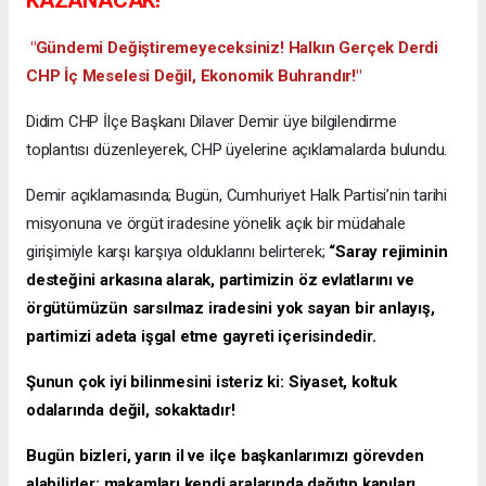
KAZANACAK!"
​ "Gündemi Değiştiremeyeceksiniz! Halkın Gerçek Derdi
CHP İç Meselesi Değil, Ekonomik Buhrandır!"
Didim CHP İlçe Başkanı Dilaver Demir üye bilgilendirme
toplantısı düzenleyerek, CHP üyelerine açıklamalarda bulundu.
Demir açıklamasında; Bugün, Cumhuriyet Halk Partisi’nin tarihi
misyonuna ve örgüt iradesine yönelik açık bir müdahale
girişimiyle karşı karşıya olduklarını belirterek;
“Saray rejiminin
desteğini arkasına alarak, partimizin öz evlatlarını ve
örgütümüzün sarsılmaz iradesini yok sayan bir anlayış,
partimizi adeta işgal etme gayreti içerisindedir.
​Şunun çok iyi bilinmesini isteriz ki: Siyaset, koltuk
odalarında değil, sokaktadır!
​Bugün bizleri, yarın il ve ilçe başkanlarımızı görevden
alabilirler; makamları kendi aralarında dağıtıp kapıları