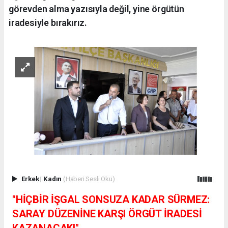
görevden alma yazısıyla değil, yine örgütün
iradesiyle bırakırız.
Erkek
|
Kadın
(Haberi Sesli Oku)
"HİÇBİR İŞGAL SONSUZA KADAR SÜRMEZ:
SARAY DÜZENİNE KARŞI ÖRGÜT İRADESİ