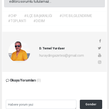
editörü sorumlu tutulamaz...
#CHP
#İLÇE BAŞKANLIĞI
#ÜYE BİLGİLENDİRME
#TOPLANTI
#DİDİM
D. Temel Yurdaer
huraydingazetesi@gmail.com
Okuyu Yorumları
(0)
Gonder