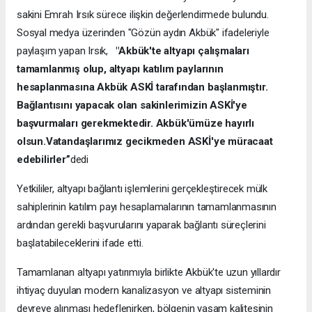
sakini Emrah Irsık sürece ilişkin değerlendirmede bulundu.
Sosyal medya üzerinden "Gözün aydın Akbük" ifadeleriyle
paylaşım yapan Irsık,
"Akbük'te altyapı çalışmaları
tamamlanmış olup, altyapı katılım paylarının
hesaplanmasına Akbük ASKİ tarafından başlanmıştır.
Bağlantısını yapacak olan sakinlerimizin ASKİ'ye
başvurmaları gerekmektedir. Akbük'ümüze hayırlı
olsun.Vatandaşlarımız gecikmeden ASKİ'ye müracaat
edebilirler”
dedi
Yetkililer, altyapı bağlantı işlemlerini gerçekleştirecek mülk
sahiplerinin katılım payı hesaplamalarının tamamlanmasının
ardından gerekli başvurularını yaparak bağlantı süreçlerini
başlatabileceklerini ifade etti.
Tamamlanan altyapı yatırımıyla birlikte Akbük'te uzun yıllardır
ihtiyaç duyulan modern kanalizasyon ve altyapı sisteminin
devreye alınması hedeflenirken, bölgenin yaşam kalitesinin