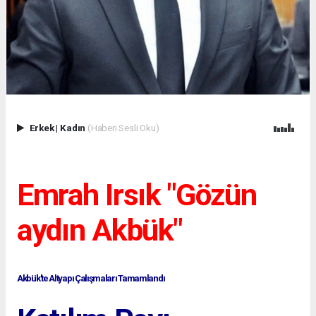
Erkek
|
Kadın
(Haberi Sesli Oku)
Emrah Irsık "Gözün
aydın Akbük"
Akbük'te Altyapı Çalışmaları Tamamlandı