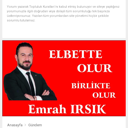
Yorum yazarak Topluluk Kuralları’nı kabul etmiş bulunuyor ve siteye yaptığınız
yorumunuzla ilgili doğrudan veya dolaylı tüm sorumluluğu tek başınıza
üstleniyorsunuz. Yazılan tüm yorumlardan site yönetimi hiçbir şekilde
sorumlu tutulamaz.
Anasayfa
Gündem