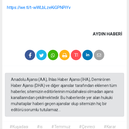
https://we.tl/t-wWLbLzeKiGPNPiYv
AYDIN HABERİ
Anadolu Ajansı (AA), İhlas Haber Ajansı (İHA), Demirören
Haber Ajansı (DHA) ve diğer ajanslar tarafından eklenen tüm
haberler, sitemizin editörlerinin müdahalesi olmadan ajans
kanallarından çekilmektedir. Bu haberlerde yer alan hukuki
muhataplar haberi geçen ajanslar olup sitemizin hiç bir
editörü sorumlu tutulamaz...
#Kuşadası
#is
#Temmuz
#Çevreci
#Karar