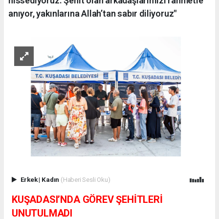
hissediyoruz. Şehit olan arkadaşlarımızı rahmetle
anıyor, yakınlarına Allah’tan sabır diliyoruz"
Erkek
|
Kadın
(Haberi Sesli Oku)
KUŞADASI’NDA GÖREV ŞEHİTLERİ
UNUTULMADI