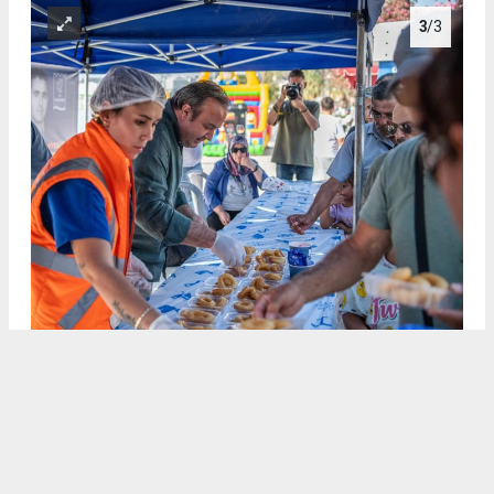
3
/3
KUŞADASI’NDA GÖREV ŞEHİTLERİ UNUTULMADI