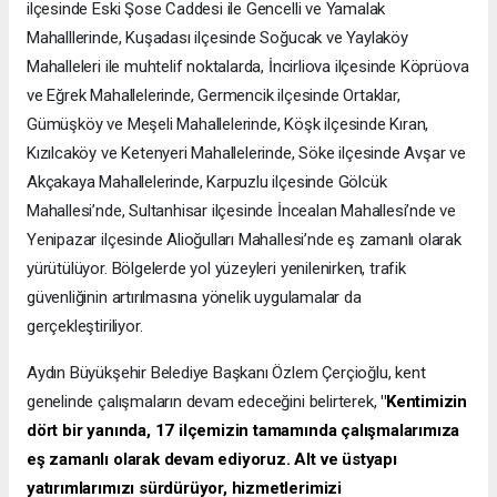
ilçesinde Eski Şose Caddesi ile Gencelli ve Yamalak
Mahalllerinde, Kuşadası ilçesinde Soğucak ve Yaylaköy
Mahalleleri ile muhtelif noktalarda, İncirliova ilçesinde Köprüova
ve Eğrek Mahallelerinde, Germencik ilçesinde Ortaklar,
Gümüşköy ve Meşeli Mahallelerinde, Köşk ilçesinde Kıran,
Kızılcaköy ve Ketenyeri Mahallelerinde, Söke ilçesinde Avşar ve
Akçakaya Mahallelerinde, Karpuzlu ilçesinde Gölcük
Mahallesi’nde, Sultanhisar ilçesinde İncealan Mahallesi’nde ve
Yenipazar ilçesinde Alioğulları Mahallesi’nde eş zamanlı olarak
yürütülüyor. Bölgelerde yol yüzeyleri yenilenirken, trafik
güvenliğinin artırılmasına yönelik uygulamalar da
gerçekleştiriliyor.
Aydın Büyükşehir Belediye Başkanı Özlem Çerçioğlu, kent
genelinde çalışmaların devam edeceğini belirterek,
"Kentimizin
dört bir yanında, 17 ilçemizin tamamında çalışmalarımıza
eş zamanlı olarak devam ediyoruz. Alt ve üstyapı
yatırımlarımızı sürdürüyor, hizmetlerimizi