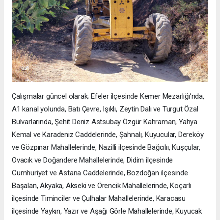
Çalışmalar güncel olarak; Efeler ilçesinde Kemer Mezarlığı’nda,
A1 kanal yolunda, Batı Çevre, Işıklı, Zeytin Dalı ve Turgut Özal
Bulvarlarında, Şehit Deniz Astsubay Özgür Kahraman, Yahya
Kemal ve Karadeniz Caddelerinde, Şahnalı, Kuyucular, Dereköy
ve Gözpınar Mahallelerinde, Nazilli ilçesinde Bağcılıı, Kuşçular,
Ovacık ve Doğandere Mahallelerinde, Didim ilçesinde
Cumhuriyet ve Astana Caddelerinde, Bozdoğan ilçesinde
Başalan, Akyaka, Akseki ve Örencik Mahallelerinde, Koçarlı
ilçesinde Timinciler ve Çulhalar Mahallelerinde, Karacasu
ilçesinde Yaykın, Yazır ve Aşağı Görle Mahallelerinde, Kuyucak