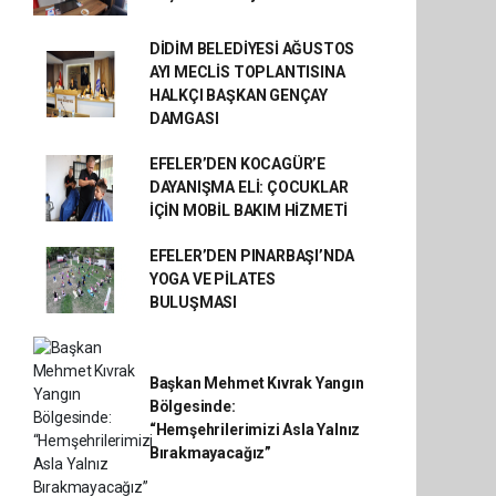
DİDİM BELEDİYESİ AĞUSTOS
AYI MECLİS TOPLANTISINA
HALKÇI BAŞKAN GENÇAY
DAMGASI
EFELER’DEN KOCAGÜR’E
DAYANIŞMA ELİ: ÇOCUKLAR
İÇİN MOBİL BAKIM HİZMETİ
EFELER’DEN PINARBAŞI’NDA
YOGA VE PİLATES
BULUŞMASI
Başkan Mehmet Kıvrak Yangın
Bölgesinde:
“Hemşehrilerimizi Asla Yalnız
Bırakmayacağız”