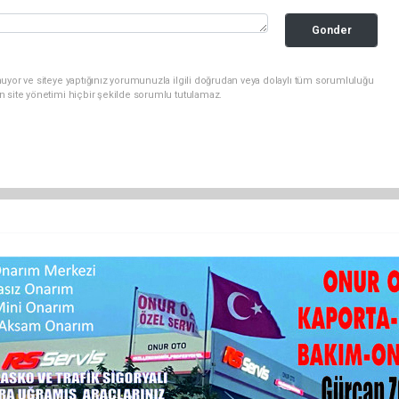
Gonder
uyor ve siteye yaptığınız yorumunuzla ilgili doğrudan veya dolaylı tüm sorumluluğu
n site yönetimi hiçbir şekilde sorumlu tutulamaz.