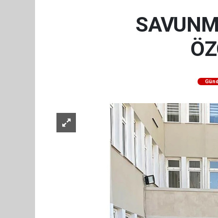
SAVUNM
ÖZ
Gün