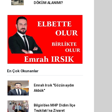
DÖKÜM ALANIMI?
En Çok Okunanlar
Emrah Irsık "Gözün aydın
Akbük"
Bilgin’den MHP Didim İlçe
Teşkilatı’na Ziyaret