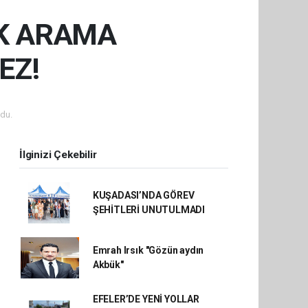
K ARAMA
EZ!
du.
İlginizi Çekebilir
KUŞADASI’NDA GÖREV
ŞEHİTLERİ UNUTULMADI
Emrah Irsık "Gözün aydın
Akbük"
EFELER’DE YENİ YOLLAR