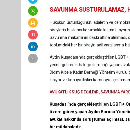
​SAVUNMA SUSTURULAMAZ, 
​Hukukun üstünlüğünün, adaletin ve demokra
bireylerin haklarını korumakla kalmaz; aynı z
Savunma makamının baskı altına alınması, c
toplumdaki her bir bireyin adil yargılanma hak
​Aydın Kuşadası’nda gerçekleştirilen LGBTİ
yerine getirerek hak gözlemciliği yapan avuka
Didim Kibele Kadın Derneği Yönetim Kurulu 
kınıyor ve konuya ilişkin kamuoyu açıklamam
​AVUKATLIK SUÇ DEĞİLDİR, SAVUNMA YAR
​Kuşadası’nda gerçekleştirilen LGBTİ+ O
üzere görev yapan Aydın Barosu Yönetim
avukat hakkında soruşturma açılması, s
bir müdahaledir.