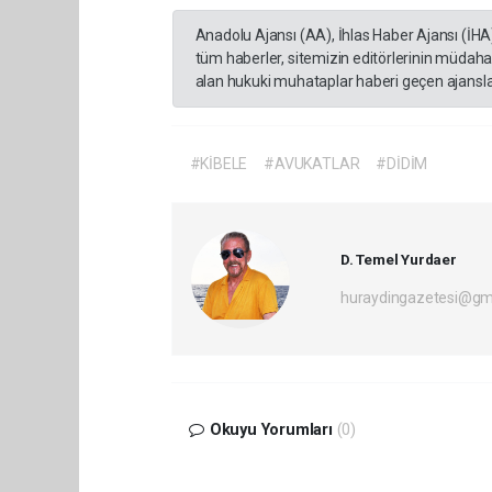
Anadolu Ajansı (AA), İhlas Haber Ajansı (İHA
tüm haberler, sitemizin editörlerinin müdaha
alan hukuki muhataplar haberi geçen ajanslar
#KİBELE
#AVUKATLAR
#DİDİM
D. Temel Yurdaer
huraydingazetesi@gm
Okuyu Yorumları
(0)