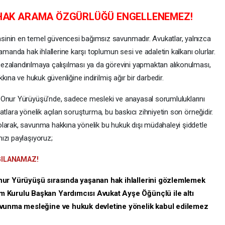
HAK ARAMA ÖZGÜRLÜĞÜ ENGELLENEMEZ!
sinin en temel güvencesi bağımsız savunmadır. Avukatlar, yalnızca
amanda hak ihlallerine karşı toplumun sesi ve adaletin kalkanı olurlar.
ezalandırılmaya çalışılması ya da görevini yapmaktan alıkonulması,
kına ve hukuk güvenliğine indirilmiş ağır bir darbedir.
+ Onur Yürüyüşü’nde, sadece mesleki ve anayasal sorumluluklarını
tlara yönelik açılan soruşturma, bu baskıcı zihniyetin son örneğidir.
olarak, savunma hakkına yönelik bu hukuk dışı müdahaleyi şiddetle
ızı paylaşıyoruz;
GILANAMAZ!
nur Yürüyüşü sırasında yaşanan hak ihlallerini gözlemlemek
 Kurulu Başkan Yardımcısı Avukat Ayşe Öğünçlü ile altı
avunma mesleğine ve hukuk devletine yönelik kabul edilemez