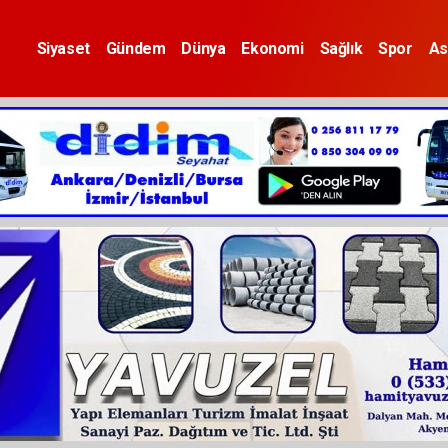
Siyaset
Gündem
Dünya
Ekonomi
Sağlık
Spor
As