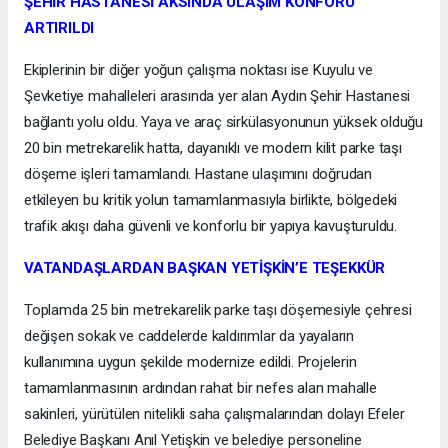
ŞEHİR HASTANESİ AKSINDA ULAŞIM KONFORU
ARTIRILDI
Ekiplerinin bir diğer yoğun çalışma noktası ise Kuyulu ve
Şevketiye mahalleleri arasında yer alan Aydın Şehir Hastanesi
bağlantı yolu oldu. Yaya ve araç sirkülasyonunun yüksek olduğu
20 bin metrekarelik hatta, dayanıklı ve modern kilit parke taşı
döşeme işleri tamamlandı. Hastane ulaşımını doğrudan
etkileyen bu kritik yolun tamamlanmasıyla birlikte, bölgedeki
trafik akışı daha güvenli ve konforlu bir yapıya kavuşturuldu.
VATANDAŞLARDAN BAŞKAN YETİŞKİN’E TEŞEKKÜR
Toplamda 25 bin metrekarelik parke taşı döşemesiyle çehresi
değişen sokak ve caddelerde kaldırımlar da yayaların
kullanımına uygun şekilde modernize edildi. Projelerin
tamamlanmasının ardından rahat bir nefes alan mahalle
sakinleri, yürütülen nitelikli saha çalışmalarından dolayı Efeler
Belediye Başkanı Anıl Yetişkin ve belediye personeline