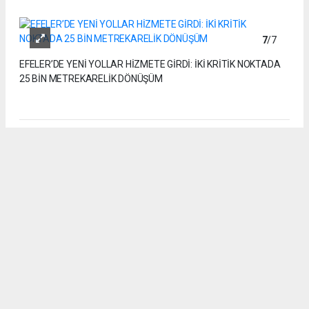
7
/7
EFELER’DE YENİ YOLLAR HİZMETE GİRDİ: İKİ KRİTİK NOKTADA
25 BİN METREKARELİK DÖNÜŞÜM
Anadolu Ajansı (AA), İhlas Haber Ajansı (İHA), Demirören
Haber Ajansı (DHA) ve diğer ajanslar tarafından eklenen tüm
haberler, sitemizin editörlerinin müdahalesi olmadan ajans
kanallarından çekilmektedir. Bu haberlerde yer alan hukuki
muhataplar haberi geçen ajanslar olup sitemizin hiç bir
editörü sorumlu tutulamaz...
#YENİ YOLLAR
#HİZMET
#KRİTİK NOKTALAR