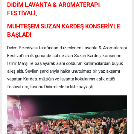
DİDİM LAVANTA & AROMATERAPİ
FESTİVALİ,
MUHTEŞEM SUZAN KARDEŞ KONSERİYLE
BAŞLADI
Didim Belediyesi tarafından düzenlenen Lavanta & Aromaterapi
Festivali’nin ilk gününde sahne alan Suzan Kardeş, konserine
İzmir Marşı ile başlayarak alanı dolduran katılımcılardan büyük
alkış aldı. Sevilen şarkılarıyla halka unutulmaz bir yaz akşamı
yaşatan Kardeş, müziğin ve lavanta kokularının eşlik ettiği
festival coşkusunu Didimlilerle birlikte paylaştı.