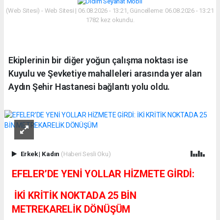
(Web Sitesi) - Web Sitesi | 06.08.2026 - 13:21, Güncelleme: 06.08.2026 - 13:21
1782 kez okundu.
Ekiplerinin bir diğer yoğun çalışma noktası ise
Kuyulu ve Şevketiye mahalleleri arasında yer alan
Aydın Şehir Hastanesi bağlantı yolu oldu.
Erkek
|
Kadın
(Haberi Sesli Oku)
EFELER’DE YENİ YOLLAR HİZMETE GİRDİ:
İKİ KRİTİK NOKTADA 25 BİN
METREKARELİK DÖNÜŞÜM