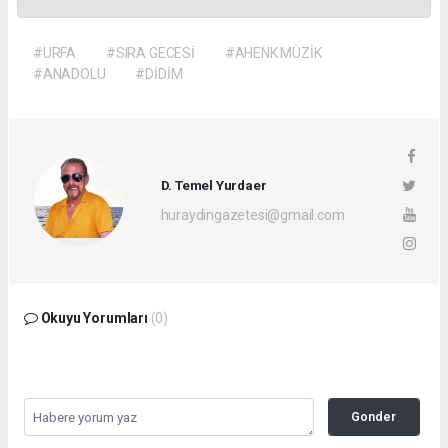
#URFA
#SIRA GECESİ
#AHENK MÜZİK
#ANADOLU
#DİDİM
D. Temel Yurdaer
huraydingazetesi@gmail.com
Okuyu Yorumları
(0)
Gonder