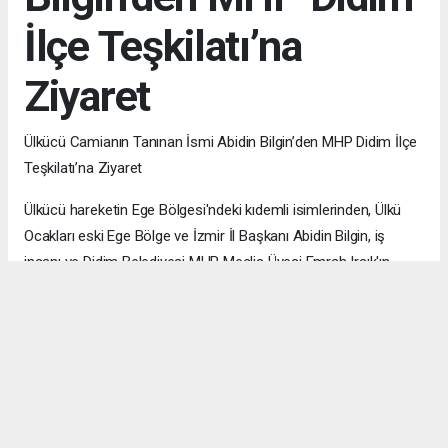
İlçe Teşkilatı’na
Ziyaret
Ülkücü Camianın Tanınan İsmi Abidin Bilgin’den MHP Didim İlçe
Teşkilatı’na Ziyaret
Ülkücü hareketin Ege Bölgesi'ndeki kıdemli isimlerinden, Ülkü
Ocakları eski Ege Bölge ve İzmir İl Başkanı Abidin Bilgin, iş
insanı ve Didim Belediyesi MHP Meclis Üyesi Emrah Irsık'ın
daveti üzerine Didim'e bir ziyaret gerçekleştirdi.
Ege Bölgesi genelinde yürüttüğü teşkilat çalışmalarıyla tanınan
Bilgin, MHP Didim İlçe Başkanlığı binasında parti mensuplarıyla
bir araya geldi.
Fikret Alkaya ve Yönetimine Tebrik