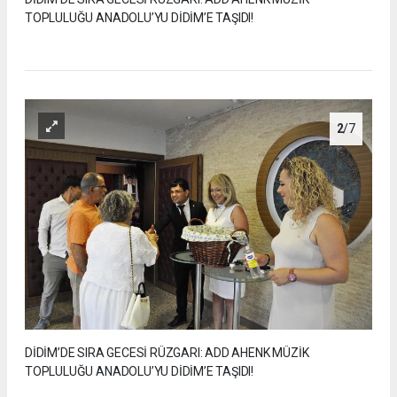
TOPLULUĞU ANADOLU’YU DİDİM’E TAŞIDI!
2
/7
DİDİM’DE SIRA GECESİ RÜZGARI: ADD AHENK MÜZİK
TOPLULUĞU ANADOLU’YU DİDİM’E TAŞIDI!