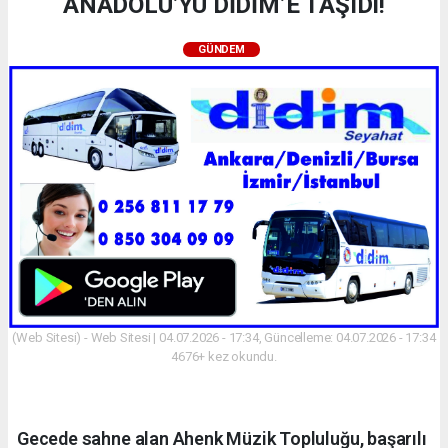
ANADOLU’YU DİDİM’E TAŞIDI!
GÜNDEM
(Web Sitesi) - Web Sitesi | 04.07.2026 - 17:34, Güncelleme: 04.07.2026 - 17:34
4676+ kez okundu.
Gecede sahne alan Ahenk Müzik Topluluğu, başarılı