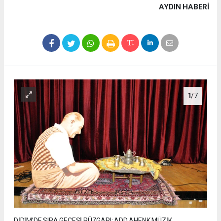
AYDIN HABERİ
1
/7
DİDİM’DE SIRA GECESİ RÜZGARI: ADD AHENK MÜZİK