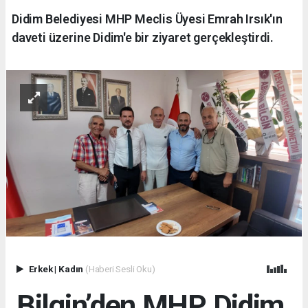
Didim Belediyesi MHP Meclis Üyesi Emrah Irsık'ın
daveti üzerine Didim'e bir ziyaret gerçekleştirdi.
Erkek
|
Kadın
(Haberi Sesli Oku)
Bilgin’den MHP Didim