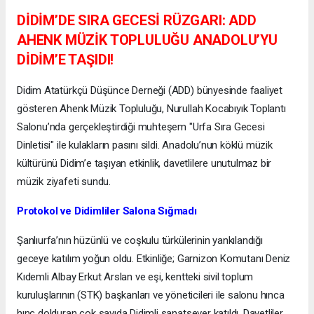
​DİDİM’DE SIRA GECESİ RÜZGARI: ADD
AHENK MÜZİK TOPLULUĞU ANADOLU’YU
DİDİM’E TAŞIDI!
​Didim Atatürkçü Düşünce Derneği (ADD) bünyesinde faaliyet
gösteren Ahenk Müzik Topluluğu, Nurullah Kocabıyık Toplantı
Salonu’nda gerçekleştirdiği muhteşem "Urfa Sıra Gecesi
Dinletisi" ile kulakların pasını sildi. Anadolu’nun köklü müzik
kültürünü Didim’e taşıyan etkinlik, davetlilere unutulmaz bir
müzik ziyafeti sundu.
​Protokol ve Didimliler Salona Sığmadı
​Şanlıurfa’nın hüzünlü ve coşkulu türkülerinin yankılandığı
geceye katılım yoğun oldu. Etkinliğe; Garnizon Komutanı Deniz
Kıdemli Albay Erkut Arslan ve eşi, kentteki sivil toplum
kuruluşlarının (STK) başkanları ve yöneticileri ile salonu hınca
hınç dolduran çok sayıda Didimli sanatsever katıldı. Davetliler,