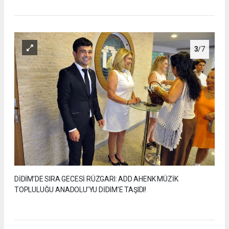
3
/7
DİDİM’DE SIRA GECESİ RÜZGARI: ADD AHENK MÜZİK
TOPLULUĞU ANADOLU’YU DİDİM’E TAŞIDI!