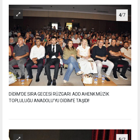
4
/7
DİDİM’DE SIRA GECESİ RÜZGARI: ADD AHENK MÜZİK
TOPLULUĞU ANADOLU’YU DİDİM’E TAŞIDI!
5
/7