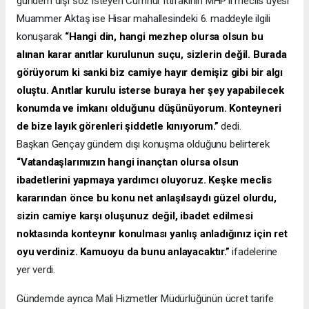
gündem dışı söz isteyen Cumhur ittifakının MHP’li meclis üyesi
Muammer Aktaş ise Hisar mahallesindeki 6. maddeyle ilgili
konuşarak
“Hangi din, hangi mezhep olursa olsun bu
alınan karar anıtlar kurulunun suçu, sizlerin değil. Burada
görüyorum ki sanki biz camiye hayır demişiz gibi bir algı
oluştu. Anıtlar kurulu isterse buraya her şey yapabilecek
konumda ve imkanı olduğunu düşünüyorum. Konteyneri
de bize layık görenleri şiddetle kınıyorum.”
dedi.
Başkan Gençay gündem dışı konuşma olduğunu belirterek
“Vatandaşlarımızın hangi inançtan olursa olsun
ibadetlerini yapmaya yardımcı oluyoruz. Keşke meclis
kararından önce bu konu net anlaşılsaydı güzel olurdu,
sizin camiye karşı oluşunuz değil, ibadet edilmesi
noktasında konteynır konulması yanlış anladığınız için ret
oyu verdiniz. Kamuoyu da bunu anlayacaktır.”
ifadelerine
yer verdi.
Gündemde ayrıca Mali Hizmetler Müdürlüğünün ücret tarife