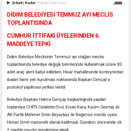
Erkek
|
Kadın
(Haberi Sesli Oku)
DİDİM BELEDİYESİ TEMMUZ AYI MECLİS
TOPLANTISINDA
CUMHUR İTTİFAKI ÜYELERİNDEN 6.
MADDEYE TEPKİ
Didim Belediye Meclisinin Temmuz ayı olağan meclis
toplantısında belediye değişik birimlerinde kullanılmak üzere 83
adet araç alımı kabul edilirken, Hisar mahallesinde konteynırdan
ibadet hane yeri kurulması noktasında Başkan Gençay’a
protokol yapılması yetkisi verildi.
Belediye Başkanı Hatice Gençay başkanlığında yapılan
toplantıya CHP’li Celalettin Erol, Ersan Kara, Kazım Sınırtaş ile
AK Partili Mehmet Emin Beyazkaz ile Bağımsız meclis üyesi
Hicran İzmit mazeretli olarak katılmadı. Gündem öncesinde ek
2 madde meclis gündemine alındı.