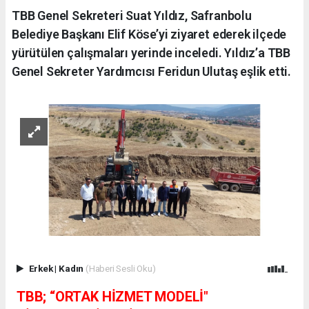
TBB Genel Sekreteri Suat Yıldız, Safranbolu
Belediye Başkanı Elif Köse’yi ziyaret ederek ilçede
yürütülen çalışmaları yerinde inceledi. Yıldız’a TBB
Genel Sekreter Yardımcısı Feridun Ulutaş eşlik etti.
Erkek
|
Kadın
(Haberi Sesli Oku)
TBB; “ORTAK HİZMET MODELİ"