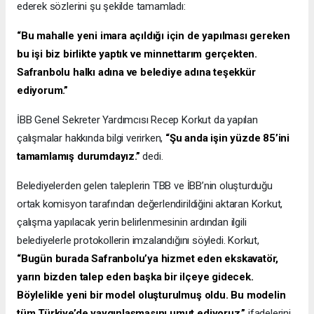
ederek sözlerini şu şekilde tamamladı:
“Bu mahalle yeni imara açıldığı için de yapılması gereken
bu işi biz birlikte yaptık ve minnettarım gerçekten.
Safranbolu halkı adına ve belediye adına teşekkür
ediyorum.”
İBB Genel Sekreter Yardımcısı Recep Korkut da yapılan
çalışmalar hakkında bilgi verirken,
“Şu anda işin yüzde 85’ini
tamamlamış durumdayız.”
dedi.
Belediyelerden gelen taleplerin TBB ve İBB’nin oluşturduğu
ortak komisyon tarafından değerlendirildiğini aktaran Korkut,
çalışma yapılacak yerin belirlenmesinin ardından ilgili
belediyelerle protokollerin imzalandığını söyledi. Korkut,
“Bugün burada Safranbolu’ya hizmet eden ekskavatör,
yarın bizden talep eden başka bir ilçeye gidecek.
Böylelikle yeni bir model oluşturulmuş oldu. Bu modelin
tüm Türkiye’de yaygınlaşmasını umut ediyoruz.”
ifadelerini