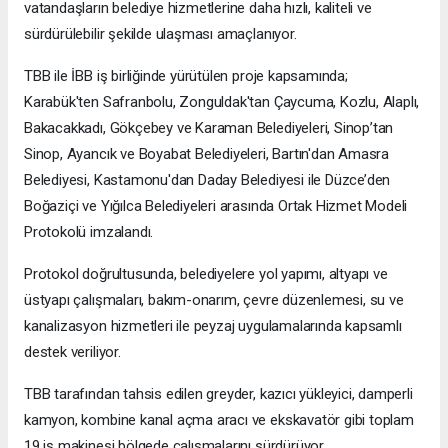
vatandaşların belediye hizmetlerine daha hızlı, kaliteli ve
sürdürülebilir şekilde ulaşması amaçlanıyor.
TBB ile İBB iş birliğinde yürütülen proje kapsamında;
Karabük'ten Safranbolu, Zonguldak'tan Çaycuma, Kozlu, Alaplı,
Bakacakkadı, Gökçebey ve Karaman Belediyeleri, Sinop’tan
Sinop, Ayancık ve Boyabat Belediyeleri, Bartın'dan Amasra
Belediyesi, Kastamonu'dan Daday Belediyesi ile Düzce’den
Boğaziçi ve Yığılca Belediyeleri arasında Ortak Hizmet Modeli
Protokolü imzalandı.
Protokol doğrultusunda, belediyelere yol yapımı, altyapı ve
üstyapı çalışmaları, bakım-onarım, çevre düzenlemesi, su ve
kanalizasyon hizmetleri ile peyzaj uygulamalarında kapsamlı
destek veriliyor.
TBB tarafından tahsis edilen greyder, kazıcı yükleyici, damperli
kamyon, kombine kanal açma aracı ve ekskavatör gibi toplam
19 iş makinesi bölgede çalışmalarını sürdürüyor.