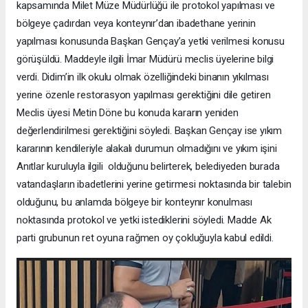
kapsamında Milet Müze Müdürlüğü ile protokol yapılması ve
bölgeye çadırdan veya konteynır’dan ibadethane yerinin
yapılması konusunda Başkan Gençay’a yetki verilmesi konusu
görüşüldü. Maddeyle ilgili İmar Müdürü meclis üyelerine bilgi
verdi. Didim’in ilk okulu olmak özelliğindeki binanın yıkılması
yerine özenle restorasyon yapılması gerektiğini dile getiren
Meclis üyesi Metin Döne bu konuda kararın yeniden
değerlendirilmesi gerektiğini söyledi. Başkan Gençay ise yıkım
kararının kendileriyle alakalı durumun olmadığını ve yıkım işini
Anıtlar kuruluyla ilgili olduğunu belirterek, belediyeden burada
vatandaşların ibadetlerini yerine getirmesi noktasında bir talebin
olduğunu, bu anlamda bölgeye bir konteynır konulması
noktasında protokol ve yetki istediklerini söyledi. Madde Ak
parti grubunun ret oyuna rağmen oy çokluğuyla kabul edildi.