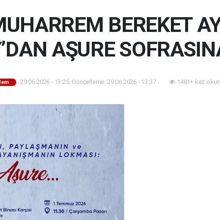
MUHARREM BEREKET AY
’DAN AŞURE SOFRASIN
29.06.2026 - 13:25, Güncelleme: 29.06.2026 - 13:37
1481+ kez okun
dem