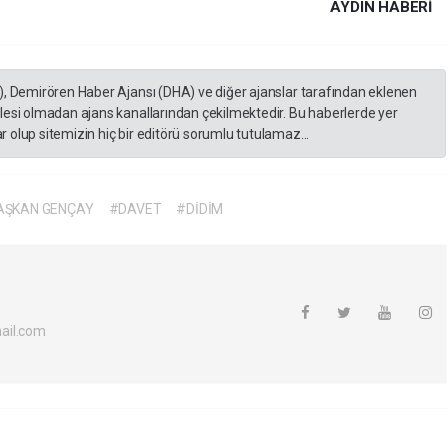
AYDIN HABERİ
), Demirören Haber Ajansı (DHA) ve diğer ajanslar tarafından eklenen
lesi olmadan ajans kanallarından çekilmektedir. Bu haberlerde yer
 olup sitemizin hiç bir editörü sorumlu tutulamaz...
AŞKAN GENÇAY
#DAVET
#DİDİM
ail.com