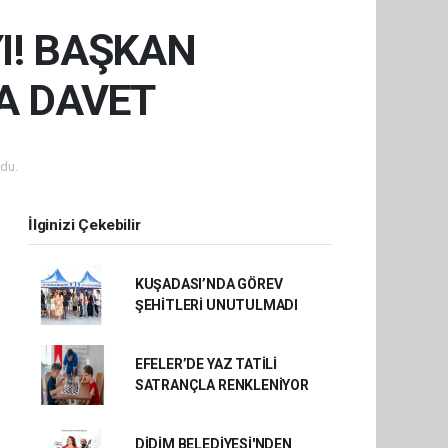
I! BAŞKAN
A DAVET
du.
İlginizi Çekebilir
KUŞADASI’NDA GÖREV
ŞEHİTLERİ UNUTULMADI
EFELER’DE YAZ TATİLİ
SATRANÇLA RENKLENİYOR
DİDİM BELEDİYESİ'NDEN