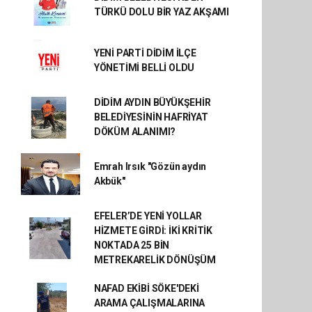
TÜRKÜ DOLU BİR YAZ AKŞAMI
YENİ PARTİ DİDİM İLÇE
YÖNETİMİ BELLİ OLDU
DİDİM AYDIN BÜYÜKŞEHİR
BELEDİYESİNİN HAFRİYAT
DÖKÜM ALANIMI?
Emrah Irsık "Gözün aydın
Akbük"
EFELER’DE YENİ YOLLAR
HİZMETE GİRDİ: İKİ KRİTİK
NOKTADA 25 BİN
METREKARELİK DÖNÜŞÜM
NAFAD EKİBİ SÖKE'DEKİ
ARAMA ÇALIŞMALARINA