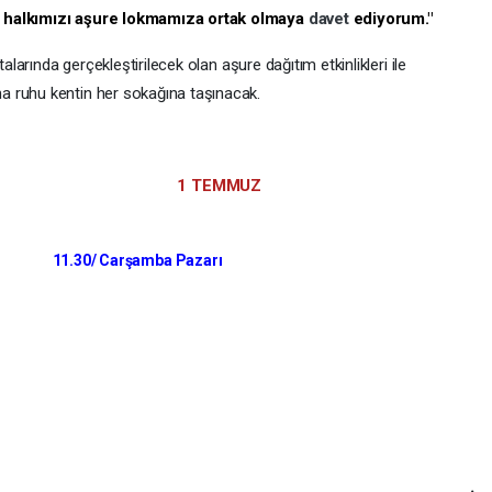
m halkımızı aşure lokmamıza ortak olmaya
davet
ediyorum."
talarında gerçekleştirilecek olan aşure dağıtım etkinlikleri ile
ma ruhu kentin her sokağına taşınacak.
N 1 TEMMUZ
ısı 11.30/ Carşamba Pazarı