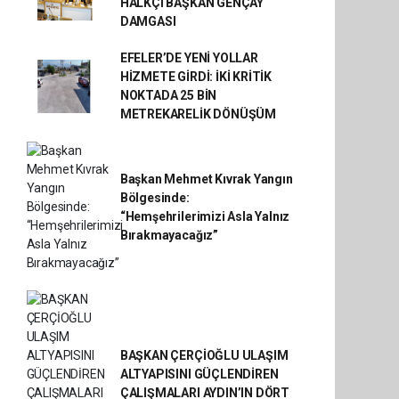
HALKÇI BAŞKAN GENÇAY
DAMGASI
EFELER’DE YENİ YOLLAR
HİZMETE GİRDİ: İKİ KRİTİK
NOKTADA 25 BİN
METREKARELİK DÖNÜŞÜM
Başkan Mehmet Kıvrak Yangın
Bölgesinde:
“Hemşehrilerimizi Asla Yalnız
Bırakmayacağız”
BAŞKAN ÇERÇİOĞLU ULAŞIM
ALTYAPISINI GÜÇLENDİREN
ÇALIŞMALARI AYDIN’IN DÖRT