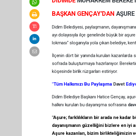
DİDİMDE
MUHARREM
BEREKE
BAŞKAN GENÇAY’DAN
AŞUR
Didim Belediyesi, paylaşmanın, dayanışmanın
ayı dolayısıyla ilçe genelinde büyük bir aşur
lokması" sloganıyla yola çıkan belediye, ken
​İlçenin dört bir yanında kurulan kazanlarda s
sofrada buluşturmaya hazırlanıyor. Bereketin
köşesinde birlik rüzgarları estiriyor.
​"Tüm Halkımızı Bu Paylaşıma
Davet
Ediy
​Didim Belediye Başkanı Hatice Gençay, aşure
halkını kurulan bu dayanışma sofrasına
dav
​"Aşure; farklılıkların bir arada ne kada
dayanışmanın güzelliğini bizlere en iyi 
Aşure kazanları, bizim birlikteliğimizin 