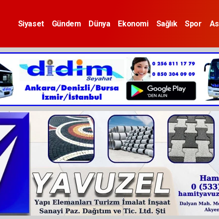
Siyaset
Gündem
Dünya
Ekonomi
Sağlık
Spor
As