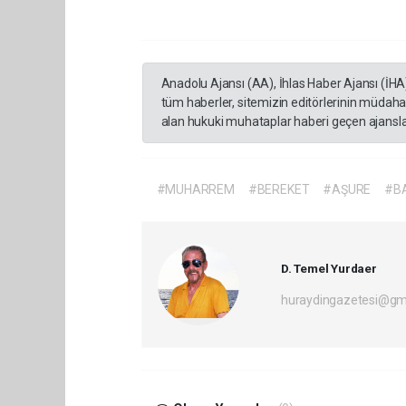
Anadolu Ajansı (AA), İhlas Haber Ajansı (İHA
tüm haberler, sitemizin editörlerinin müdaha
alan hukuki muhataplar haberi geçen ajanslar
#MUHARREM
#BEREKET
#AŞURE
#B
D. Temel Yurdaer
huraydingazetesi@gm