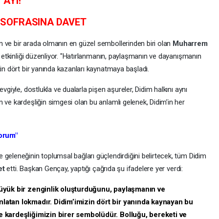
T
AYI!
E
SOFRASINA DAVET
 ve bir arada olmanın en güzel sembollerinden biri olan
Muharrem
e etkinliği düzenliyor. "Hatırlanmanın, paylaşmanın ve dayanışmanın
tin dört bir yanında kazanları kaynatmaya başladı.
evgiyle, dostlukla ve dualarla pişen aşureler, Didim halkını aynı
 ve kardeşliğin simgesi olan bu anlamlı gelenek, Didim’in her
orum"
 geleneğinin toplumsal bağları güçlendirdiğini belirtecek, tüm Didim
et
etti. Başkan Gençay, yaptığı çağrıda şu ifadelere yer verdi:
r büyük bir zenginlik oluşturduğunu, paylaşmanın ve
anlatan lokmadır. Didim’imizin dört bir yanında kaynayan bu
ve kardeşliğimizin birer sembolüdür. Bolluğu, bereketi ve