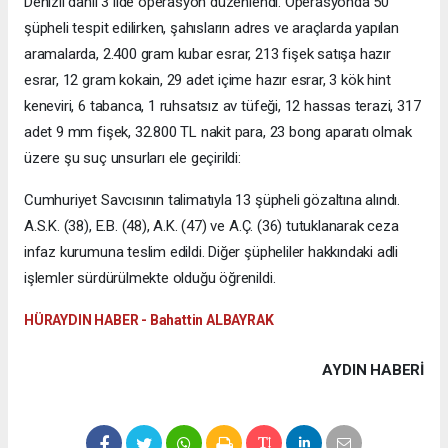
Denizli dahil 3 ilde operasyon düzenlendi. Operasyonda 50
şüpheli tespit edilirken, şahısların adres ve araçlarda yapılan
aramalarda, 2.400 gram kubar esrar, 213 fişek satışa hazır
esrar, 12 gram kokain, 29 adet içime hazır esrar, 3 kök hint
keneviri, 6 tabanca, 1 ruhsatsız av tüfeği, 12 hassas terazi, 317
adet 9 mm fişek, 32.800 TL nakit para, 23 bong aparatı olmak
üzere şu suç unsurları ele geçirildi:
Cumhuriyet Savcısının talimatıyla 13 şüpheli gözaltına alındı.
A.S.K. (38), E.B. (48), A.K. (47) ve A.Ç. (36) tutuklanarak ceza
infaz kurumuna teslim edildi. Diğer şüpheliler hakkındaki adli
işlemler sürdürülmekte olduğu öğrenildi.
HÜRAYDIN HABER - Bahattin ALBAYRAK
AYDIN HABERİ