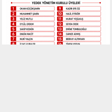
HÜRAYDIN HABER
AYDIN HABERİ
Anadolu Ajansı (AA), İhlas Haber Ajansı (İHA), Demirören