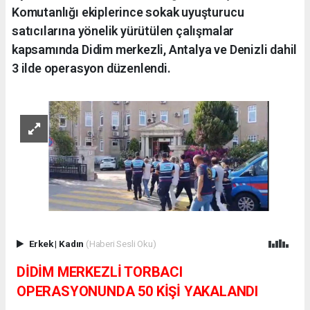
Komutanlığı ekiplerince sokak uyuşturucu
satıcılarına yönelik yürütülen çalışmalar
kapsamında Didim merkezli, Antalya ve Denizli dahil
3 ilde operasyon düzenlendi.
Erkek
|
Kadın
(Haberi Sesli Oku)
DİDİM MERKEZLİ TORBACI
OPERASYONUNDA 50 KİŞİ YAKALANDI