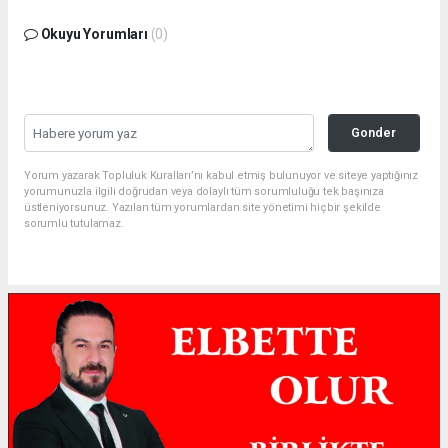
Okuyu Yorumları
(0)
Gonder
Yorum yazarak Topluluk Kuralları’nı kabul etmiş bulunuyor ve siteye yaptığınız
yorumunuzla ilgili doğrudan veya dolaylı tüm sorumluluğu tek başınıza
üstleniyorsunuz. Yazılan tüm yorumlardan site yönetimi hiçbir şekilde
sorumlu tutulamaz.