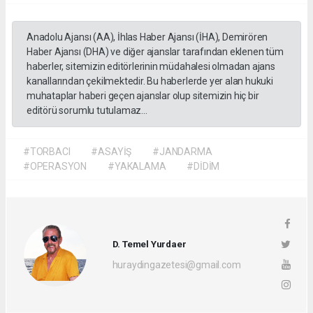
Anadolu Ajansı (AA), İhlas Haber Ajansı (İHA), Demirören
Haber Ajansı (DHA) ve diğer ajanslar tarafından eklenen tüm
haberler, sitemizin editörlerinin müdahalesi olmadan ajans
kanallarından çekilmektedir. Bu haberlerde yer alan hukuki
muhataplar haberi geçen ajanslar olup sitemizin hiç bir
editörü sorumlu tutulamaz...
#TORBACI
#ASAYİŞ
#JANDARMA
#OPERASYON
#YAKALAMA
#DİDİM
D. Temel Yurdaer
huraydingazetesi@gmail.com