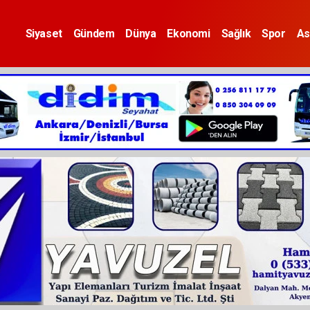
Siyaset
Gündem
Dünya
Ekonomi
Sağlık
Spor
As