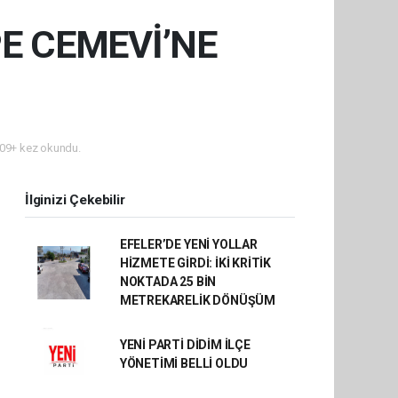
E CEMEVİ’NE
09+ kez okundu.
İlginizi Çekebilir
EFELER’DE YENİ YOLLAR
HİZMETE GİRDİ: İKİ KRİTİK
NOKTADA 25 BİN
METREKARELİK DÖNÜŞÜM
YENİ PARTİ DİDİM İLÇE
YÖNETİMİ BELLİ OLDU