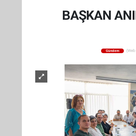
BAŞKAN ANI
(Web S
Gündem