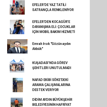
EFELER’DE YAZ TATİLİ
SATRANÇLA RENKLENİYOR
EFELER’DEN KOCAGÜR’E
DAYANIŞMA ELİ: ÇOCUKLAR
İÇİN MOBİL BAKIM HİZMETİ
Emrah Irsık "Gözün aydın
Akbük"
KUŞADASI’NDA GÖREV
ŞEHİTLERİ UNUTULMADI
NAFAD EKİBİ SÖKE'DEKİ
ARAMA ÇALIŞMALARINA
DESTEK VERİYOR
DİDİM AYDIN BÜYÜKŞEHİR
BELEDİYESİNİN HAFRİYAT