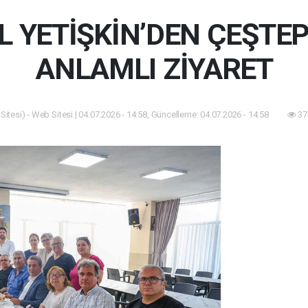
L YETİŞKİN’DEN ÇEŞTEP
ANLAMLI ZİYARET
itesi) - Web Sitesi | 04.07.2026 - 14:58, Güncelleme: 04.07.2026 - 14:58
37