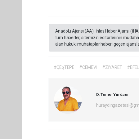
Anadolu Ajansı (AA), İhlas Haber Ajansı (İHA
tüm haberler, sitemizin editörlerinin müdaha
alan hukuki muhataplar haberi geçen ajanslar
#ÇEŞTEPE
#CEMEVİ
#ZİYARET
#EFE
D. Temel Yurdaer
huraydingazetesi@gm