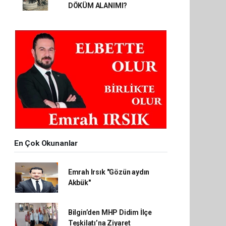
DÖKÜM ALANIMI?
En Çok Okunanlar
Emrah Irsık "Gözün aydın
Akbük"
Bilgin’den MHP Didim İlçe
Teşkilatı’na Ziyaret