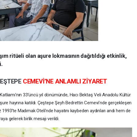
m ritüeli olan aşure lokmasının dağıtıldığı etkinlik,
i.
EŞTEPE
CEMEVİ’NE ANLAMLI ZİYARET
s Katliamı’nın 33’üncü yıl dönümünde, Hacı Bektaş Veli Anadolu Kültür
şure hayrına katıldı. Çeştepe Şeyh Bedrettin Cemevi’nde gerçekleşen
993’te Madımak Oteli’nde hayatını kaybeden aydınları andı hem de
ya gelerek birlik mesajı verildi.