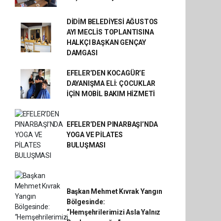
DİDİM BELEDİYESİ AĞUSTOS
AYI MECLİS TOPLANTISINA
HALKÇI BAŞKAN GENÇAY
DAMGASI
EFELER’DEN KOCAGÜR’E
DAYANIŞMA ELİ: ÇOCUKLAR
İÇİN MOBİL BAKIM HİZMETİ
EFELER’DEN PINARBAŞI’NDA
YOGA VE PİLATES
BULUŞMASI
Başkan Mehmet Kıvrak Yangın
Bölgesinde:
“Hemşehrilerimizi Asla Yalnız