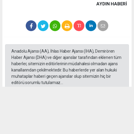
AYDIN HABERİ
Anadolu Ajansı (AA), İhlas Haber Ajansı (İHA), Demirören
Haber Ajansı (DHA) ve diğer ajanslar tarafından eklenen tüm
haberler, sitemizin editörlerinin müdahalesi olmadan ajans
kanallarından çekilmektedir. Bu haberlerde yer alan hukuki
muhataplar haberi geçen ajanslar olup sitemizin hiç bir
editörü sorumlu tutulamaz...
#Emrah Irsık
#Göz
#Aydın
#Akbük
#Katılım
#Pay