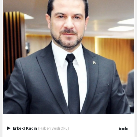
Erkek
|
Kadın
(Haberi Sesli Oku)