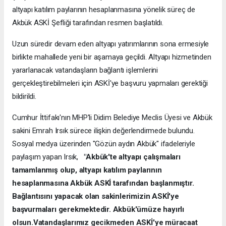
altyapı katılım paylarının hesaplanmasına yönelik süreç de
Akbük ASKİ Şefliği tarafından resmen başlatıldı.
Uzun süredir devam eden altyapı yatırımlarının sona ermesiyle
birlikte mahallede yeni bir aşamaya geçildi. Altyapı hizmetinden
yararlanacak vatandaşların bağlantı işlemlerini
gerçekleştirebilmeleri için ASKİ'ye başvuru yapmaları gerektiği
bildirildi.
Cumhur İttifakı'nın MHP'li Didim Belediye Meclis Üyesi ve Akbük
sakini Emrah Irsık sürece ilişkin değerlendirmede bulundu.
Sosyal medya üzerinden "Gözün aydın Akbük" ifadeleriyle
paylaşım yapan Irsık,
"Akbük'te altyapı çalışmaları
tamamlanmış olup, altyapı katılım paylarının
hesaplanmasına Akbük ASKİ tarafından başlanmıştır.
Bağlantısını yapacak olan sakinlerimizin ASKİ'ye
başvurmaları gerekmektedir. Akbük'ümüze hayırlı
olsun.Vatandaşlarımız gecikmeden ASKİ'ye müracaat