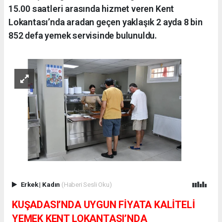
15.00 saatleri arasında hizmet veren Kent
Lokantası’nda aradan geçen yaklaşık 2 ayda 8 bin
852 defa yemek servisinde bulunuldu.
Erkek
|
Kadın
(Haberi Sesli Oku)
KUŞADASI’NDA UYGUN FİYATA KALİTELİ
YEMEK KENT LOKANTASI’NDA