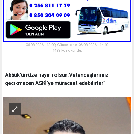
06.08.2026 - 12:00, Güncelleme: 06.08.2026 - 14:10
1483 kez okundu.
Akbük'ümüze hayırlı olsun.Vatandaşlarımız
gecikmeden ASKİ'ye müracaat edebilirler”