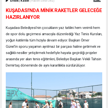
Erkek
|
Kadın
(Haberi Sesli Oku)
KUŞADASI'NDA MİNİK RAKETLER GELECEĞE
HAZIRLANIYOR
Kuşadası Belediyesi'nin çocukların yaz tatilini hem verimli hem
de spor dolu geçirmesi amacıyla düzenlediği Yaz Tenis Kursları,
yoğun katılımla tüm hızıyla devam ediyor. Başkan Ömer
Günel'in sporu yaşamın ayrılmaz bir parçası haline getirmek ve
sağlıklı nesiller yetiştirmek hedefiyle hayata geçirdiği projeler
arasında yer alan tenis eğitimleri, Belediye Başkan Vekili Tahsin
Demirtaş döneminde de aynı kararlılıkla sürdürülüyor.