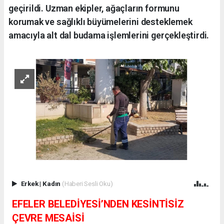
geçirildi. Uzman ekipler, ağaçların formunu
korumak ve sağlıklı büyümelerini desteklemek
amacıyla alt dal budama işlemlerini gerçekleştirdi.
Erkek
|
Kadın
(Haberi Sesli Oku)
EFELER BELEDİYESİ’NDEN KESİNTİSİZ
ÇEVRE MESAİSİ