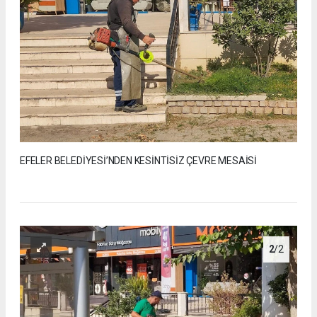
EFELER BELEDİYESİ’NDEN KESİNTİSİZ ÇEVRE MESAİSİ
2
/2