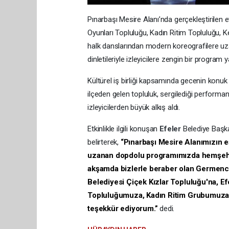
Pınarbaşı Mesire Alanı’nda gerçekleştirilen et
Oyunları Topluluğu, Kadın Ritim Topluluğu, 
halk danslarından modern koreografilere uzan
dinletileriyle izleyicilere zengin bir program y
Kültürel iş birliği kapsamında gecenin konuk
ilçeden gelen topluluk, sergilediği performans
izleyicilerden büyük alkış aldı.
Etkinlikle ilgili konuşan
Efeler
Belediye Başka
belirterek,
“Pınarbaşı Mesire Alanımızın 
uzanan dopdolu programımızda hemşehri
akşamda bizlerle beraber olan Germenc
Belediyesi Çiçek Kızlar Topluluğu'na, E
Topluluğumuza, Kadın Ritim Grubumuza v
teşekkür ediyorum.”
dedi.