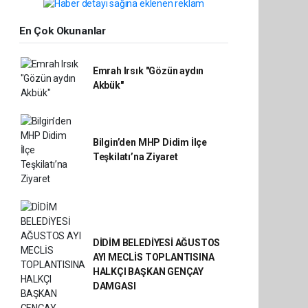
En Çok Okunanlar
Emrah Irsık "Gözün aydın
Akbük"
Bilgin’den MHP Didim İlçe
Teşkilatı’na Ziyaret
DİDİM BELEDİYESİ AĞUSTOS
AYI MECLİS TOPLANTISINA
HALKÇI BAŞKAN GENÇAY
DAMGASI