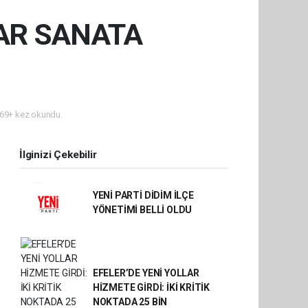
AR SANATA
69+ kez okundu.
İlginizi Çekebilir
YENİ PARTİ DİDİM İLÇE
YÖNETİMİ BELLİ OLDU
EFELER’DE YENİ YOLLAR
HİZMETE GİRDİ: İKİ KRİTİK
NOKTADA 25 BİN