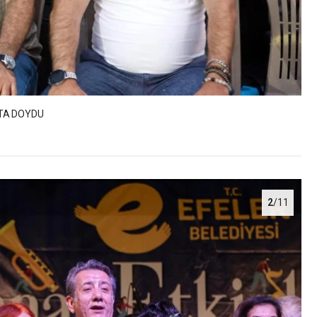
TA DOYDU
2
/11