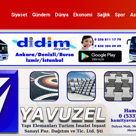
Siyaset
Gündem
Dünya
Ekonomi
Sağlık
Spor
As