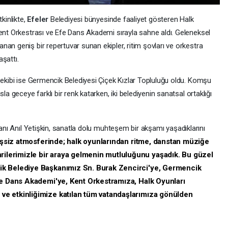
kinlikte,
Efeler
Belediyesi bünyesinde faaliyet gösteren Halk
Kent Orkestrası ve Efe Dans Akademi sırayla sahne aldı. Geleneksel
an geniş bir repertuvar sunan ekipler, ritim şovları ve orkestra
aşattı.
 ekibi ise Germencik Belediyesi Çiçek Kızlar Topluluğu oldu. Komşu
la geceye farklı bir renk katarken, iki belediyenin sanatsal ortaklığı
nı Anıl Yetişkin, sanatla dolu muhteşem bir akşamı yaşadıklarını
eşsiz atmosferinde; halk oyunlarından ritme, danstan müziğe
lerimizle bir araya gelmenin mutluluğunu yaşadık. Bu güzel
ik Belediye Başkanımız Sn. Burak Zencirci'ye, Germencik
fe Dans Akademi'ye, Kent Orkestramıza, Halk Oyunları
e etkinliğimize katılan tüm vatandaşlarımıza gönülden