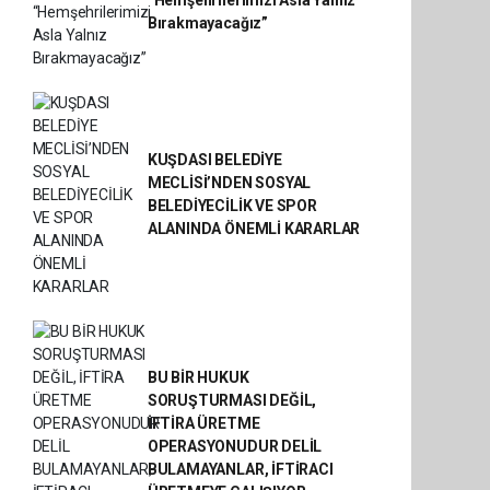
“Hemşehrilerimizi Asla Yalnız
Bırakmayacağız”
KUŞDASI BELEDİYE
MECLİSİ’NDEN SOSYAL
BELEDİYECİLİK VE SPOR
ALANINDA ÖNEMLİ KARARLAR
BU BİR HUKUK
SORUŞTURMASI DEĞİL,
İFTİRA ÜRETME
OPERASYONUDUR DELİL
BULAMAYANLAR, İFTİRACI