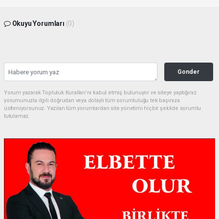
Okuyu Yorumları
(0)
Gonder
Yorum yazarak Topluluk Kuralları’nı kabul etmiş bulunuyor ve siteye yaptığınız
yorumunuzla ilgili doğrudan veya dolaylı tüm sorumluluğu tek başınıza
üstleniyorsunuz. Yazılan tüm yorumlardan site yönetimi hiçbir şekilde sorumlu
tutulamaz.