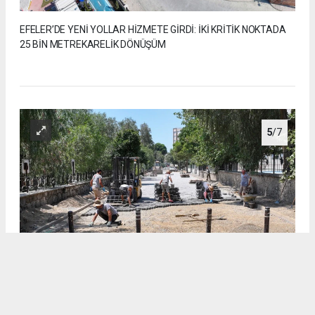
EFELER’DE YENİ YOLLAR HİZMETE GİRDİ: İKİ KRİTİK NOKTADA
25 BİN METREKARELİK DÖNÜŞÜM
5
/7
EFELER’DE YENİ YOLLAR HİZMETE GİRDİ: İKİ KRİTİK NOKTADA