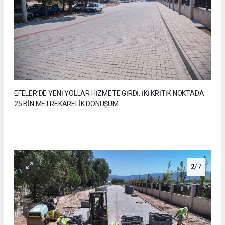
EFELER’DE YENİ YOLLAR HİZMETE GİRDİ: İKİ KRİTİK NOKTADA
25 BİN METREKARELİK DÖNÜŞÜM
2
/7