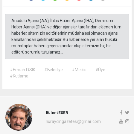
Anadolu Ajansı (AA), İhlas Haber Ajansı (İHA), Demirören
Haber Ajansı (DHA) ve diğer ajanslar tarafından eklenen tüm
haberler, sitemizin editörlerinin müdahalesi olmadan ajans
kanallarından çekilmektedir. Bu haberlerde yer alan hukuki
muhataplar haberi geçen ajanslar olup sitemizin hiç bir
editörü sorumlu tutulamaz...
#Emrah IRSIK
#Belediye
#Meclis
#Üye
#Kutlama
Bülent ESER
huraydingazetesi@gmail.com