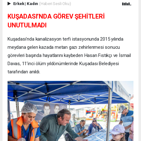
Erkek
|
Kadın
(Haberi Sesli Oku)
KUŞADASI’NDA GÖREV ŞEHİTLERİ
UNUTULMADI
Kuşadası'nda kanalizasyon terfi istasyonunda 2015 yılında
meydana gelen kazada metan gazı zehirlenmesi sonucu
görevleri başında hayatlarını kaybeden Hasan Fıstıkçı ve İsmail
Davas, 11’inci ölüm yıldönümlerinde Kuşadası Belediyesi
tarafından anıldı.