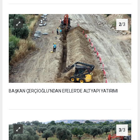
2
/3
BAŞKAN ÇERÇİOĞLU'NDAN EFELER’DE ALTYAPI YATIRIMI
3
/3