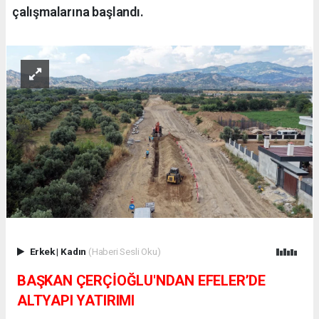
çalışmalarına başlandı.
Erkek
|
Kadın
(Haberi Sesli Oku)
BAŞKAN ÇERÇİOĞLU'NDAN EFELER’DE
ALTYAPI YATIRIMI