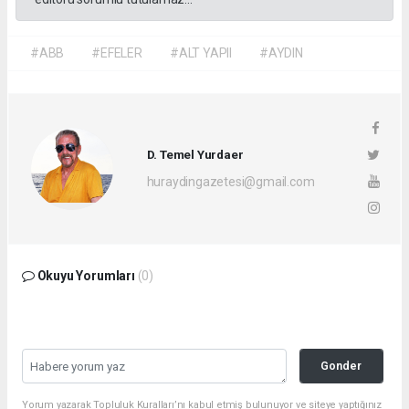
#ABB
#EFELER
#ALT YAPII
#AYDIN
D. Temel Yurdaer
huraydingazetesi@gmail.com
Okuyu Yorumları
(0)
Gonder
Yorum yazarak Topluluk Kuralları’nı kabul etmiş bulunuyor ve siteye yaptığınız