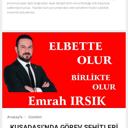
yorumunuzla ilgili doğrudan veya dolaylı tüm sorumluluğu tek başınıza
üstleniyorsunuz. Yazılan tüm yorumlardan site yönetimi hiçbir şekilde
sorumlu tutulamaz.
Anasayfa
Gündem
KUŞADASI’NDA GÖREV ŞEHİTLERİ