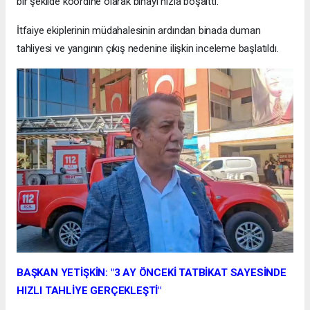
bir şekilde koordine olarak binayı hızla boşalttı.
İtfaiye ekiplerinin müdahalesinin ardından binada duman
tahliyesi ve yangının çıkış nedenine ilişkin inceleme başlatıldı.
BAŞKAN YETİŞKİN: "3 AY ÖNCEKİ TATBİKAT SAYESİNDE
HIZLI TAHLİYE GERÇEKLEŞTİ"