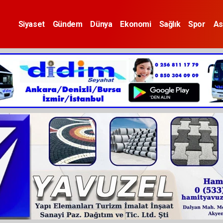
Siyaset
Gündem
Dünya
Ekonomi
Sağlık
Spor
As