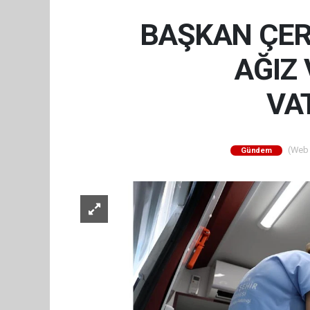
BAŞKAN ÇER
AĞIZ 
VA
(Web S
Gündem