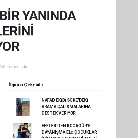
BİR YANINDA
LERİNİ
YOR
26+ kez okundu.
İlginizi Çekebilir
NAFAD EKİBİ SÖKE'DEKİ
ARAMA ÇALIŞMALARINA
DESTEK VERİYOR
EFELER’DEN KOCAGÜR’E
DAYANIŞMA ELİ: ÇOCUKLAR