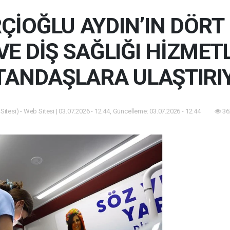
ÇİOĞLU AYDIN’IN DÖRT 
VE DİŞ SAĞLIĞI HİZMET
TANDAŞLARA ULAŞTIRI
itesi) - Web Sitesi | 03.07.2026 - 12:44, Güncelleme: 03.07.2026 - 12:44
36