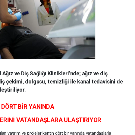
ğız ve Diş Sağlığı Klinikleri’nde; ağız ve diş
ş çekimi, dolgusu, temizliği ile kanal tedavisini de
ştiriliyor.
 DÖRT BİR YANINDA
LERİNİ VATANDAŞLARA ULAŞTIRIYOR
an yatırım ve projeler kentin dört bir yanında vatandaşlarla