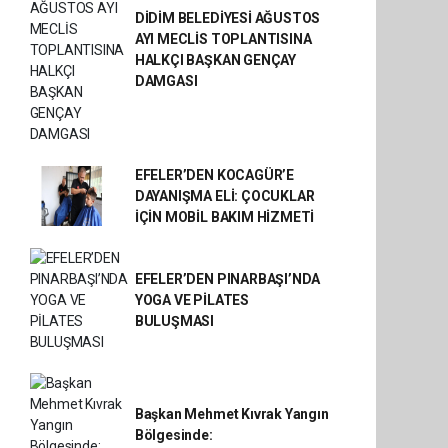
DİDİM BELEDİYESİ AĞUSTOS
AYI MECLİS TOPLANTISINA
HALKÇI BAŞKAN GENÇAY
DAMGASI
EFELER’DEN KOCAGÜR’E
DAYANIŞMA ELİ: ÇOCUKLAR
İÇİN MOBİL BAKIM HİZMETİ
EFELER’DEN PINARBAŞI’NDA
YOGA VE PİLATES
BULUŞMASI
Başkan Mehmet Kıvrak Yangın
Bölgesinde: