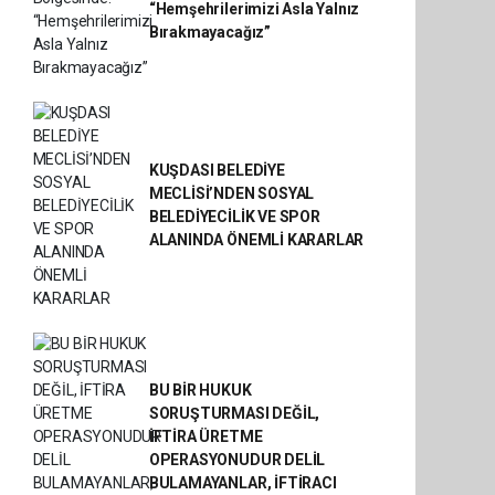
“Hemşehrilerimizi Asla Yalnız
Bırakmayacağız”
KUŞDASI BELEDİYE
MECLİSİ’NDEN SOSYAL
BELEDİYECİLİK VE SPOR
ALANINDA ÖNEMLİ KARARLAR
BU BİR HUKUK
SORUŞTURMASI DEĞİL,
İFTİRA ÜRETME
OPERASYONUDUR DELİL
BULAMAYANLAR, İFTİRACI