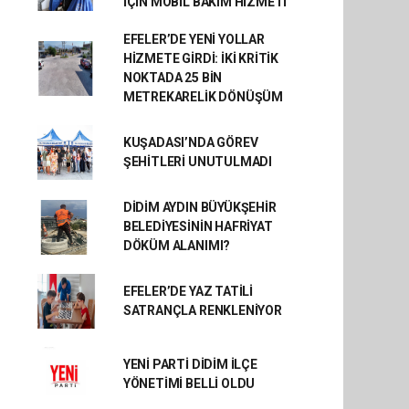
İÇİN MOBİL BAKIM HİZMETİ
EFELER’DE YENİ YOLLAR
HİZMETE GİRDİ: İKİ KRİTİK
NOKTADA 25 BİN
METREKARELİK DÖNÜŞÜM
KUŞADASI’NDA GÖREV
ŞEHİTLERİ UNUTULMADI
DİDİM AYDIN BÜYÜKŞEHİR
BELEDİYESİNİN HAFRİYAT
DÖKÜM ALANIMI?
EFELER’DE YAZ TATİLİ
SATRANÇLA RENKLENİYOR
YENİ PARTİ DİDİM İLÇE
YÖNETİMİ BELLİ OLDU