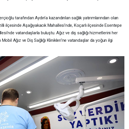
çioğlu tarafından Aydın’a kazandırılan sağlık yatırımlarından olan
azilli ilçesinde Aşağıyakacık Mahallesi’nde, Koçarlı ilçesinde Esentepe
lesi’nde vatandaşlarla buluştu. Ağız ve diş sağlığı hizmetlerini her
n Mobil Ağız ve Diş Sağlığı Klinikleri’ne vatandaşlar da yoğun ilgi