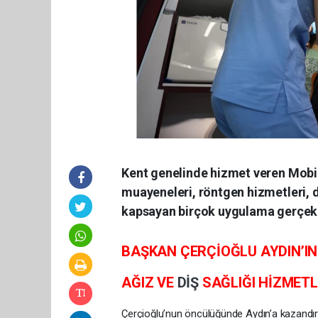
Kent genelinde hizmet veren Mobil A
muayeneleri, röntgen hizmetleri, di
kapsayan birçok uygulama gerçekle
BAŞKAN ÇERÇİOĞLU AYDIN’IN
AĞIZ VE
DİŞ
SAĞLIĞI HİZMET
Çerçioğlu’nun öncülüğünde Aydın’a kazandırıl