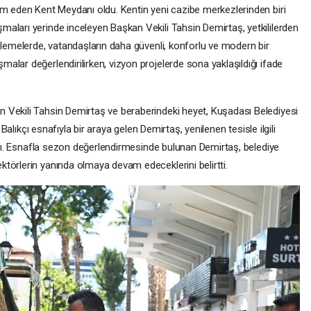
am eden Kent Meydanı oldu. Kentin yeni cazibe merkezlerinden biri
aları yerinde inceleyen Başkan Vekili Tahsin Demirtaş, yetkililerden
elemelerde, vatandaşların daha güvenli, konforlu ve modern bir
lar değerlendirilirken, vizyon projelerde sona yaklaşıldığı ifade
 Vekili Tahsin Demirtaş ve beraberindeki heyet, Kuşadası Belediyesi
 Balıkçı esnafıyla bir araya gelen Demirtaş, yenilenen tesisle ilgili
aldı. Esnafla sezon değerlendirmesinde bulunan Demirtaş, belediye
törlerin yanında olmaya devam edeceklerini belirtti.