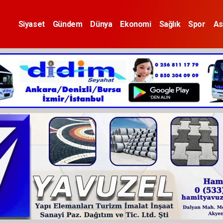
Siyaset
Gündem
Dünya
Ekonomi
Sağlık
Spor
As