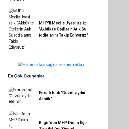
MHP'li Meclis Üyesi Irsık:
"Akbük'te Otellerin Atık Su
İddialarını Takip Ediyoruz"
En Çok Okunanlar
Emrah Irsık "Gözün aydın
Akbük"
Bilgin’den MHP Didim İlçe
Teşkilatı’na Ziyaret