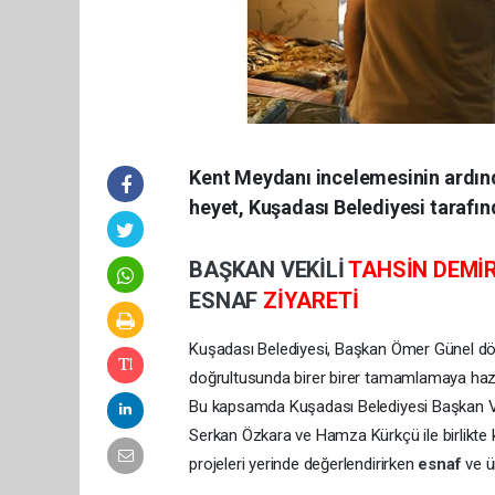
Kent Meydanı incelemesinin ardın
heyet, Kuşadası Belediyesi tarafınd
BAŞKAN VEKİLİ
TAHSİN DEMİ
ESNAF
ZİYARETİ
Kuşadası Belediyesi, Başkan Ömer Günel dön
doğrultusunda birer birer tamamlamaya hazırl
Bu kapsamda Kuşadası Belediyesi Başkan Vek
Serkan Özkara ve Hamza Kürkçü ile birlikt
projeleri yerinde değerlendirirken
esnaf
ve ü