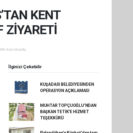
Ş’TAN KENT
 ZİYARETİ
49+ kez okundu.
İlginizi Çekebilir
KUŞADASI BELEDİYESİNDEN
OPERASYON AÇIKLAMASI
MUHTAR TOPÇUOĞLU’NDAN
BAŞKAN TETİK’E HİZMET
TEŞEKKÜRÜ
Palandöken’e Künkcü’den tam