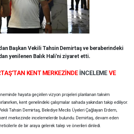
dan Başkan Vekili Tahsin Demirtaş ve beraberindeki
an yenilenen Balık Hali'ni ziyaret etti.
RTAŞ’TAN KENT MERKEZİNDE
İNCELEME
VE
eminde hayata geçirilen vizyon projeleri planlanan takvim
anırken, kent genelindeki çalışmalar sahada yakından takip ediliyor.
ili Tahsin Demirtaş, Belediye Meclis Üyeleri Çağlayan Erdem,
e kent merkezinde incelemelerde bulundu. Demirtaş, devam eden
reticilerle de bir araya gelerek talep ve önerileri dinledi.