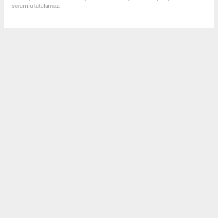
sorumlu tutulamaz.
Anasayfa
Gündem
Bilgin’den MHP Didim İlçe
Teşkilatı’na Ziyaret