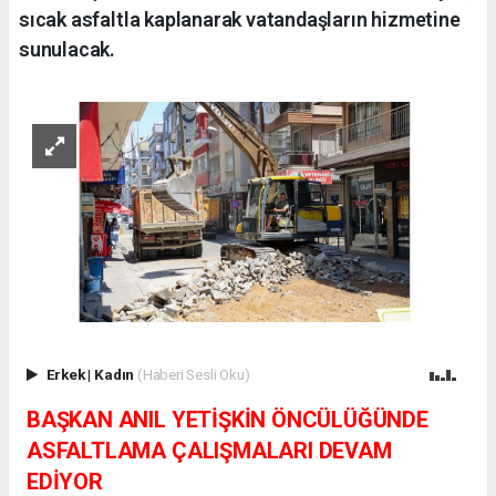
sıcak asfaltla kaplanarak vatandaşların hizmetine
sunulacak.
Erkek
|
Kadın
(Haberi Sesli Oku)
BAŞKAN ANIL YETİŞKİN ÖNCÜLÜĞÜNDE
ASFALTLAMA ÇALIŞMALARI DEVAM
EDİYOR