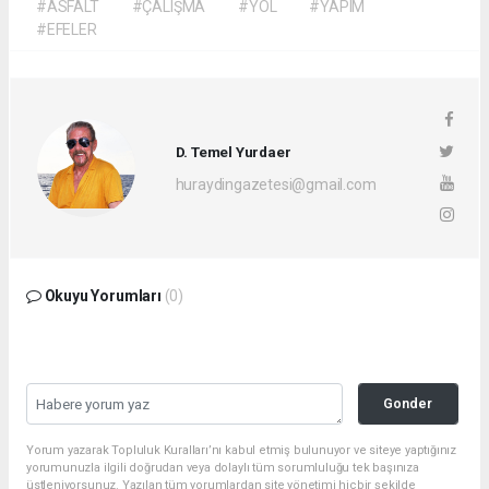
#ASFALT
#ÇALIŞMA
#YOL
#YAPIM
#EFELER
D. Temel Yurdaer
huraydingazetesi@gmail.com
Okuyu Yorumları
(0)
Gonder
Yorum yazarak Topluluk Kuralları’nı kabul etmiş bulunuyor ve siteye yaptığınız
yorumunuzla ilgili doğrudan veya dolaylı tüm sorumluluğu tek başınıza
üstleniyorsunuz. Yazılan tüm yorumlardan site yönetimi hiçbir şekilde