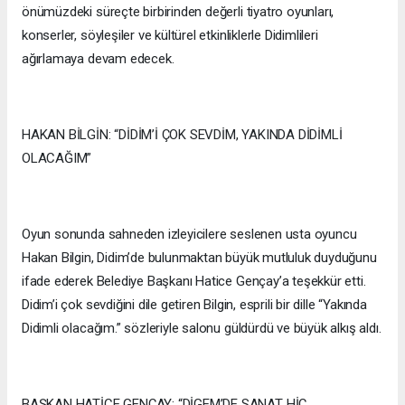
önümüzdeki süreçte birbirinden değerli tiyatro oyunları,
konserler, söyleşiler ve kültürel etkinliklerle Didimlileri
ağırlamaya devam edecek.
HAKAN BİLGİN: “DİDİM’İ ÇOK SEVDİM, YAKINDA DİDİMLİ
OLACAĞIM”
Oyun sonunda sahneden izleyicilere seslenen usta oyuncu
Hakan Bilgin, Didim’de bulunmaktan büyük mutluluk duyduğunu
ifade ederek Belediye Başkanı Hatice Gençay’a teşekkür etti.
Didim’i çok sevdiğini dile getiren Bilgin, esprili bir dille “Yakında
Didimli olacağım.” sözleriyle salonu güldürdü ve büyük alkış aldı.
BAŞKAN HATİCE GENÇAY: “DİGEM’DE SANAT HİÇ