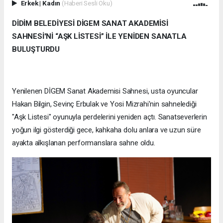
Erkek
|
Kadın
(Haberi Sesli Oku)
DİDİM BELEDİYESİ DİGEM SANAT AKADEMİSİ
SAHNESİ'Nİ “AŞK LİSTESİ” İLE YENİDEN SANATLA
BULUŞTURDU
Yenilenen DİGEM Sanat Akademisi Sahnesi, usta oyuncular
Hakan Bilgin, Sevinç Erbulak ve Yosi Mizrahi'nin sahnelediği
"Aşk Listesi" oyunuyla perdelerini yeniden açtı. Sanatseverlerin
yoğun ilgi gösterdiği gece, kahkaha dolu anlara ve uzun süre
ayakta alkışlanan performanslara sahne oldu.