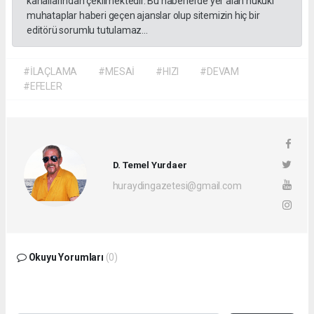
kanallarından çekilmektedir. Bu haberlerde yer alan hukuki
muhataplar haberi geçen ajanslar olup sitemizin hiç bir
editörü sorumlu tutulamaz...
#İLAÇLAMA
#MESAİ
#HIZI
#DEVAM
#EFELER
D. Temel Yurdaer
huraydingazetesi@gmail.com
Okuyu Yorumları
(0)