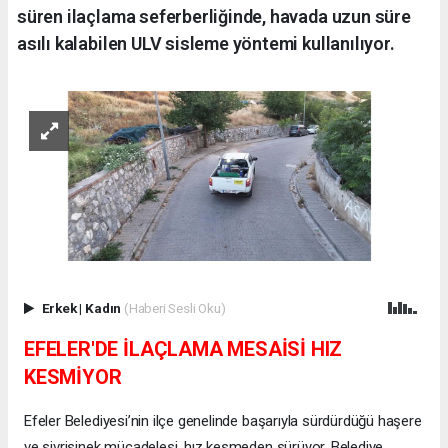
süren ilaçlama seferberliğinde, havada uzun süre
asılı kalabilen ULV sisleme yöntemi kullanılıyor.
Erkek
|
Kadın
(Haberi Sesli Oku)
EFELER'DE İLAÇLAMA MESAİSİ HIZ
KESMİYOR
Efeler Belediyesi’nin ilçe genelinde başarıyla sürdürdüğü haşere
ve sivrisinek mücadelesi, hız kesmeden sürüyor. Belediye