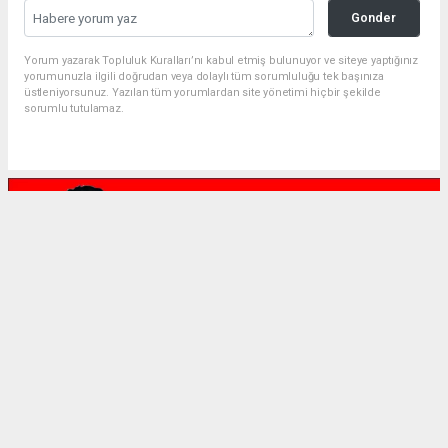
Gonder
Yorum yazarak Topluluk Kuralları’nı kabul etmiş bulunuyor ve siteye yaptığınız
yorumunuzla ilgili doğrudan veya dolaylı tüm sorumluluğu tek başınıza
üstleniyorsunuz. Yazılan tüm yorumlardan site yönetimi hiçbir şekilde
sorumlu tutulamaz.