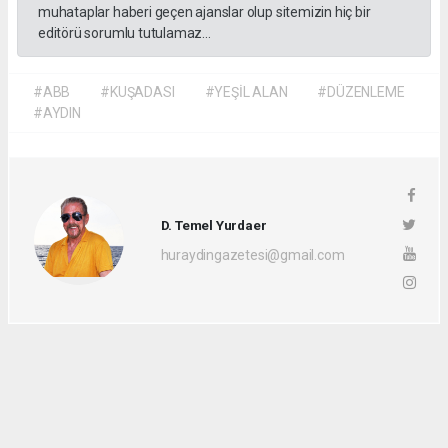
muhataplar haberi geçen ajanslar olup sitemizin hiç bir
editörü sorumlu tutulamaz...
#ABB
#KUŞADASI
#YEŞİL ALAN
#DÜZENLEME
#AYDIN
D. Temel Yurdaer
huraydingazetesi@gmail.com
Okuyu Yorumları
(0)