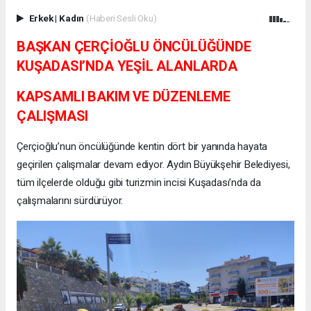
Erkek
|
Kadın
(Haberi Sesli Oku)
BAŞKAN ÇERÇİOĞLU ÖNCÜLÜĞÜNDE
KUŞADASI’NDA YEŞİL ALANLARDA
KAPSAMLI BAKIM VE DÜZENLEME
ÇALIŞMASI
Çerçioğlu’nun öncülüğünde kentin dört bir yanında hayata
geçirilen çalışmalar devam ediyor. Aydın Büyükşehir Belediyesi,
tüm ilçelerde olduğu gibi turizmin incisi Kuşadası’nda da
çalışmalarını sürdürüyor.