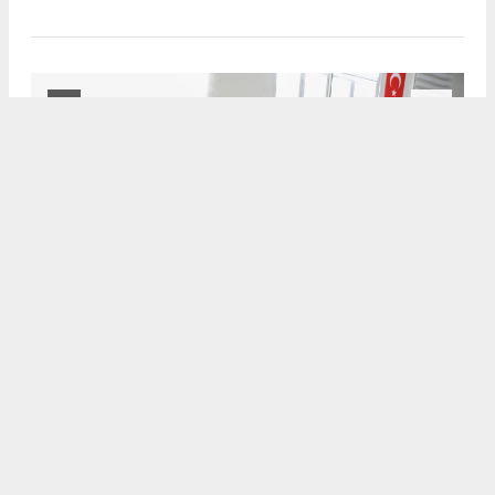
2
/3
EFELER’DE YAZ TATİLİ SATRANÇLA RENKLENİYOR