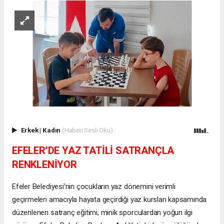
Erkek
|
Kadın
(Haberi Sesli Oku)
EFELER’DE YAZ TATİLİ SATRANÇLA
RENKLENİYOR
Efeler Belediyesi’nin çocukların yaz dönemini verimli
geçirmeleri amacıyla hayata geçirdiği yaz kursları kapsamında
düzenlenen satranç eğitimi, minik sporculardan yoğun ilgi