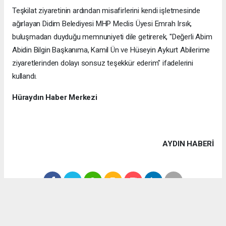
Teşkilat ziyaretinin ardından misafirlerini kendi işletmesinde
ağırlayan Didim Belediyesi MHP Meclis Üyesi Emrah Irsık,
buluşmadan duyduğu memnuniyeti dile getirerek, "Değerli Abim
Abidin Bilgin Başkanıma, Kamil Ün ve Hüseyin Aykurt Abilerime
ziyaretlerinden dolayı sonsuz teşekkür ederim" ifadelerini
kullandı.
Hüraydın Haber Merkezi
AYDIN HABERİ
Anadolu Ajansı (AA), İhlas Haber Ajansı (İHA), Demirören