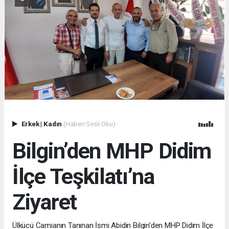
Erkek
|
Kadın
(Haberi Sesli Oku)
Bilgin’den MHP Didim
İlçe Teşkilatı’na
Ziyaret
Ülkücü Camianın Tanınan İsmi Abidin Bilgin’den MHP Didim İlçe